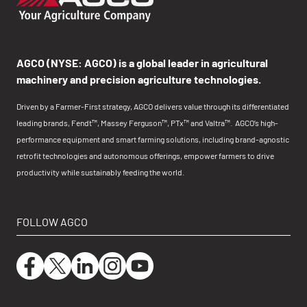
AGCO (NYSE: AGCO) is a global leader in agricultural
machinery and precision agriculture technologies.
Driven by a Farmer-First strategy, AGCO delivers value through its differentiated
leading brands, Fendt™, Massey Ferguson™, PTx™ and Valtra™. AGCO’s high-
performance equipment and smart farming solutions, including brand-agnostic
retrofit technologies and autonomous offerings, empower farmers to drive
productivity while sustainably feeding the world.
FOLLOW AGCO