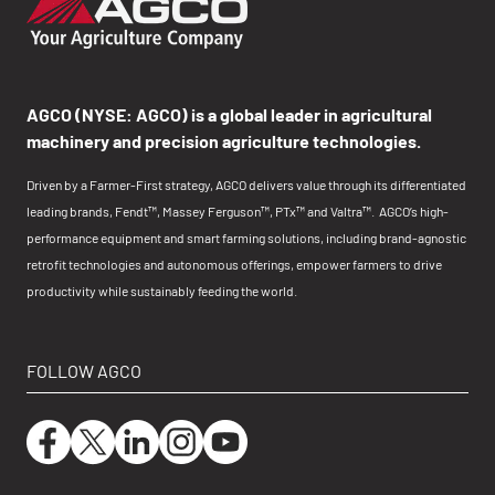
AGCO (NYSE: AGCO) is a global leader in agricultural
machinery and precision agriculture technologies.
Driven by a Farmer-First strategy, AGCO delivers value through its differentiated
leading brands, Fendt™, Massey Ferguson™, PTx™ and Valtra™. AGCO’s high-
performance equipment and smart farming solutions, including brand-agnostic
retrofit technologies and autonomous offerings, empower farmers to drive
productivity while sustainably feeding the world.
FOLLOW AGCO