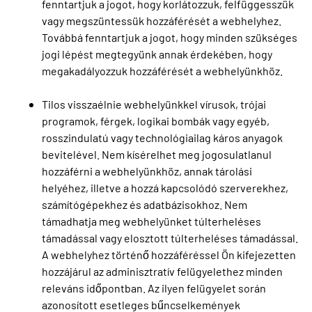
fenntartjuk a jogot, hogy korlátozzuk, felfüggesszük
vagy megszüntessük hozzáférését a webhelyhez.
Továbbá fenntartjuk a jogot, hogy minden szükséges
jogi lépést megtegyünk annak érdekében, hogy
megakadályozzuk hozzáférését a webhelyünkhöz.
Tilos visszaélnie webhelyünkkel vírusok, trójai
programok, férgek, logikai bombák vagy egyéb,
rosszindulatú vagy technológiailag káros anyagok
bevitelével. Nem kísérelhet meg jogosulatlanul
hozzáférni a webhelyünkhöz, annak tárolási
helyéhez, illetve a hozzá kapcsolódó szerverekhez,
számítógépekhez és adatbázisokhoz. Nem
támadhatja meg webhelyünket túlterheléses
támadással vagy elosztott túlterheléses támadással.
A webhelyhez történő hozzáféréssel Ön kifejezetten
hozzájárul az adminisztratív felügyelethez minden
releváns időpontban. Az ilyen felügyelet során
azonosított esetleges bűncselkemények