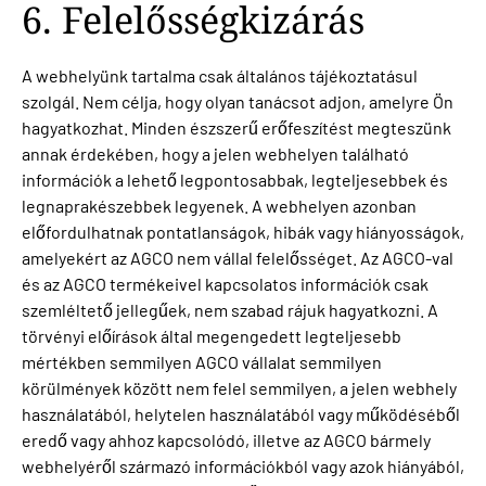
6. Felelősségkizárás
A webhelyünk tartalma csak általános tájékoztatásul
szolgál. Nem célja, hogy olyan tanácsot adjon, amelyre Ön
hagyatkozhat. Minden észszerű erőfeszítést megteszünk
annak érdekében, hogy a jelen webhelyen található
információk a lehető legpontosabbak, legteljesebbek és
legnaprakészebbek legyenek. A webhelyen azonban
előfordulhatnak pontatlanságok, hibák vagy hiányosságok,
amelyekért az AGCO nem vállal felelősséget. Az AGCO-val
és az AGCO termékeivel kapcsolatos információk csak
szemléltető jellegűek, nem szabad rájuk hagyatkozni. A
törvényi előírások által megengedett legteljesebb
mértékben semmilyen AGCO vállalat semmilyen
körülmények között nem felel semmilyen, a jelen webhely
használatából, helytelen használatából vagy működéséből
eredő vagy ahhoz kapcsolódó, illetve az AGCO bármely
webhelyéről származó információkból vagy azok hiányából,