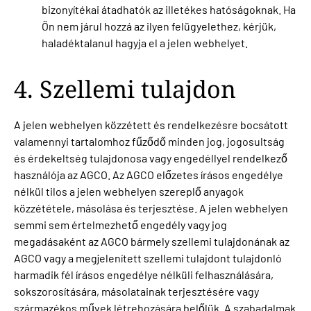
bizonyítékai átadhatók az illetékes hatóságoknak. Ha
Ön nem járul hozzá az ilyen felügyelethez, kérjük,
haladéktalanul hagyja el a jelen webhelyet.
4. Szellemi tulajdon
A jelen webhelyen közzétett és rendelkezésre bocsátott
valamennyi tartalomhoz fűződő minden jog, jogosultság
és érdekeltség tulajdonosa vagy engedéllyel rendelkező
használója az AGCO. Az AGCO előzetes írásos engedélye
nélkül tilos a jelen webhelyen szereplő anyagok
közzététele, másolása és terjesztése. A jelen webhelyen
semmi sem értelmezhető engedély vagy jog
megadásaként az AGCO bármely szellemi tulajdonának az
AGCO vagy a megjelenített szellemi tulajdont tulajdonló
harmadik fél írásos engedélye nélküli felhasználására,
sokszorosítására, másolatainak terjesztésére vagy
származékos művek létrehozására belőlük. A szabadalmak