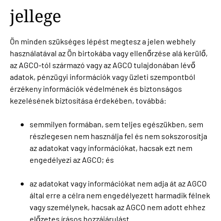
jellege
Ön minden szükséges lépést megtesz a jelen webhely
használatával az Ön birtokába vagy ellenőrzése alá kerülő,
az AGCO-tól származó vagy az AGCO tulajdonában lévő
adatok, pénzügyi információk vagy üzleti szempontból
érzékeny információk védelmének és biztonságos
kezelésének biztosítása érdekében, továbbá:
semmilyen formában, sem teljes egészükben, sem
részlegesen nem használja fel és nem sokszorosítja
az adatokat vagy információkat, hacsak ezt nem
engedélyezi az AGCO; és
az adatokat vagy információkat nem adja át az AGCO
által erre a célra nem engedélyezett harmadik félnek
vagy személynek, hacsak az AGCO nem adott ehhez
előzetes írásos hozzájárulást.