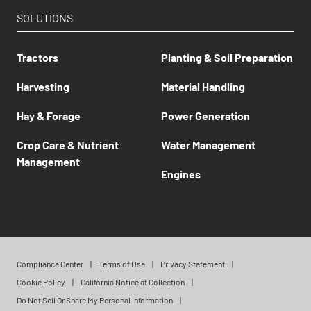
SOLUTIONS
Tractors
Planting & Soil Preparation
Harvesting
Material Handling
Hay & Forage
Power Generation
Crop Care & Nutrient
Water Management
Management
Engines
Compliance Center
Terms of Use
Privacy Statement
Cookie Policy
California Notice at Collection
Do Not Sell Or Share My Personal Information