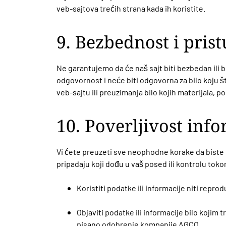
veb-sajtova trećih strana kada ih koristite.
9. Bezbednost i pris
Ne garantujemo da će naš sajt biti bezbedan ili 
odgovornost i neće biti odgovorna za bilo koju š
veb-sajtu ili preuzimanja bilo kojih materijala, po
10. Poverljivost in
Vi ćete preuzeti sve neophodne korake da biste os
pripadaju koji dođu u vaš posed ili kontrolu toko
Koristiti podatke ili informacije niti repro
Objaviti podatke ili informacije bilo kojim
pisano odobrenje kompanije AGCO.