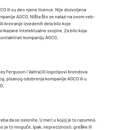
O ili su deo njene licence. Nije dozvoljena
ompanije AGCO. Ništa što se nalazi na ovom veb-
li kreiranje izvedenih dela bilo koje
rikazane intelektualne svojine. Za bilo koja
 kontaktirati kompaniju AGCO.
y Ferguson i Valtra) ili logotipovi brendova
itog, pisanog odobrenja kompanije AGCO ili u
O.
ba da se oslonite. U meri u kojoj je to razumno,
 je to moguće. Ipak, nepreciznosti, greške ili