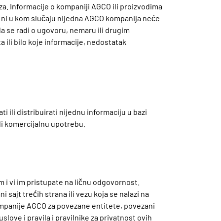
za. Informacije o kompaniji AGCO ili proizvodima
, ni u kom slučaju nijedna AGCO kompanija neće
 da se radi o ugovoru, nemaru ili drugim
 ili bilo koje informacije, nedostatak
ili distribuirati nijednu informaciju u bazi
ili komercijalnu upotrebu.
m i vi im pristupate na ličnu odgovornost.
sajt trećih strana ili vezu koja se nalazi na
kompanije AGCO za povezane entitete, povezani
slove i pravila i pravilnike za privatnost ovih