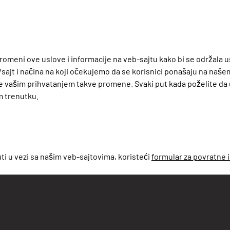
ni ove uslove i informacije na veb-sajtu kako bi se održala us
ajt i načina na koji očekujemo da se korisnici ponašaju na našem
se vašim prihvatanjem takve promene. Svaki put kada poželite da 
m trenutku.
uti u vezi sa našim veb-sajtovima, koristeći
formular za povratne 