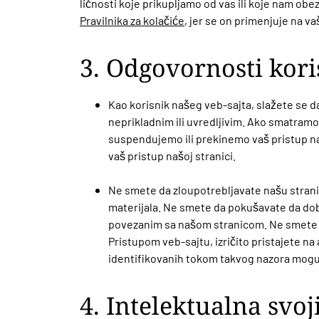
ličnosti koje prikupljamo od vas ili koje nam ob
Pravilnika za kolačiće
, jer se on primenjuje na va
3. Odgovornosti kori
Kao korisnik našeg veb-sajta, slažete se da
neprikladnim ili uvredljivim. Ako smatramo 
suspendujemo ili prekinemo vaš pristup n
vaš pristup našoj stranici.
Ne smete da zloupotrebljavate našu stranic
materijala. Ne smete da pokušavate da dobij
povezanim sa našom stranicom. Ne smete da
Pristupom veb-sajtu, izričito pristajete n
identifikovanih tokom takvog nazora mogu 
4. Intelektualna svoj