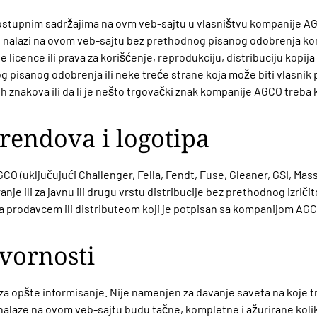
 dostupnim sadržajima na ovm veb-sajtu u vlasništvu kompanije AGC
ji se nalazi na ovom veb-sajtu bez prethodnog pisanog odobrenja k
licence ili prava za korišćenje, reprodukciju, distribuciju kopija i
pisanog odobrenja ili neke treće strane koja može biti vlasnik p
ih znakova ili da li je nešto trgovački znak kompanije AGCO treba
rendova i logotipa
 (uključujući Challenger, Fella, Fendt, Fuse, Gleaner, GSI, Masse
je ili za javnu ili drugu vrstu distribucije bez prethodnog izrič
 prodavcem ili distributeom koji je potpisan sa kompanijom AGC
vornosti
 opšte informisanje. Nije namenjen za davanje saveta na koje tre
alaze na ovom veb-sajtu budu tačne, kompletne i ažurirane koliko