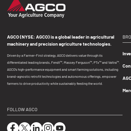
AGCO (NYSE: AGCO) is a global leader in agricultural
BR
machinery and precision agriculture technologies.
Inv
Driven by a Farmer-First strategy, AGCO delivers value through its
differentiated leading brands, Fendt™, Massey Ferguson™, PTx™ and Valtra™.
Con
AGCO’s high-performance equipment and smart farming solutions, including
brand-agnostic retrofit technologies and autonomous offerings, empower
AGCO
farmers to drive productivity while sustainably feeding the world.
Mer
FOLLOW AGCO