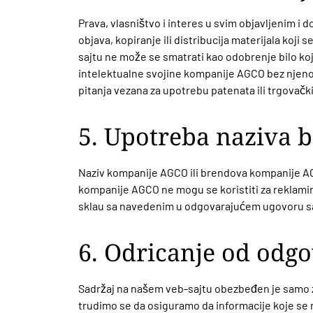
Prava, vlasništvo i interes u svim objavljenim i
objava, kopiranje ili distribucija materijala ko
sajtu ne može se smatrati kao odobrenje bilo koje 
intelektualne svojine kompanije AGCO bez njenog 
pitanja vezana za upotrebu patenata ili trgovačk
5. Upotreba naziva b
Naziv kompanije AGCO ili brendova kompanije AGCO
kompanije AGCO ne mogu se koristiti za reklamiran
sklau sa navedenim u odgovarajućem ugovoru sa
6. Odricanje od odgo
Sadržaj na našem veb-sajtu obezbeđen je samo za
trudimo se da osiguramo da informacije koje se n