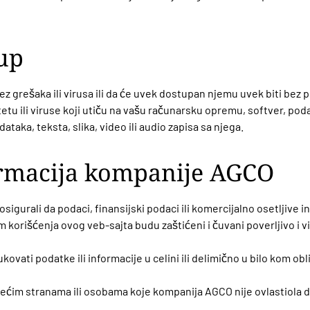
tup
bez grešaka ili virusa ili da će uvek dostupan njemu uvek biti be
tetu ili viruse koji utiču na vašu računarsku opremu, softver, pod
dataka, teksta, slika, video ili audio zapisa sa njega.
formacija kompanije AGCO
igurali da podaci, finansijski podaci ili komercijalno osetljive i
m korišćenja ovog veb-sajta budu zaštićeni i čuvani poverljivo i v
dukovati podatke ili informacije u celini ili delimično u bilo kom o
 trećim stranama ili osobama koje kompanija AGCO nije ovlastiola da