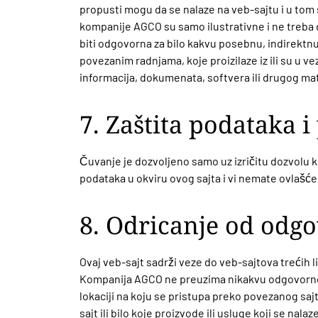
propusti mogu da se nalaze na veb-sajtu i u tom 
kompanije AGCO su samo ilustrativne i ne treba
biti odgovorna za bilo kakvu posebnu, indirektnu i
povezanim radnjama, koje proizilaze iz ili su u v
informacija, dokumenata, softvera ili drugog ma
7. Zaštita podataka i
Čuvanje je dozvoljeno samo uz izričitu dozvolu ko
podataka u okviru ovog sajta i vi nemate ovlašćen
8. Odricanje od odgo
Ovaj veb-sajt sadrži veze do veb-sajtova trećih l
Kompanija AGCO ne preuzima nikakvu odgovornost il
lokaciji na koju se pristupa preko povezanog sa
sajt ili bilo koje proizvode ili usluge koji se na