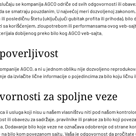
slučaju se kompanija AGCO odriče od svih odgovornosti ili obave
 da se smatraju pouzdanim. U najvećoj meri dozvoljenoj zakonom
li posledičnu štetu (uključujući gubitak profita ili prihoda), bilo
ezi sa korišćenjem, zloupotrebom ili performansama ovog veb-sajta
terijala dobijenog preko bilo kog AGCO veb-sajta.
 poverljivost
mpanije AGCO, a ni u jednom obliku nije dozvoljeno reprodukovati 
je da izvlačite lične informacije o pojedincima za bilo koju ličnu 
vornosti za spoljne veze
ica ii usluga koji nisu u našem vlasništvu niti pod našom kontrolo
i obavezu za sadržaje, pravilnike ili prakse za bilo koji povezani 
jta. Dodavanje bilo koje veze ne označava odobrenje od strane 
laze na bilo kom povezanom sajtu. Vaša je odgovornost da pročitate u