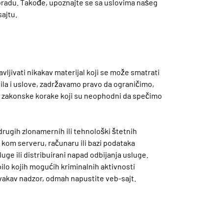
obradu. Takođe, upoznajte se sa uslovima našeg
sajtu.
vljivati nikakav materijal koji se može smatrati
avila i uslove, zadržavamo pravo da ograničimo,
e zakonske korake koji su neophodni da spečimo
drugih zlonamernih ili tehnološki štetnih
o kom serveru, računaru ili bazi podataka
e ili distribuirani napad odbijanja usluge.
ilo kojih mogućih kriminalnih aktivnosti
vakav nadzor, odmah napustite veb-sajt.