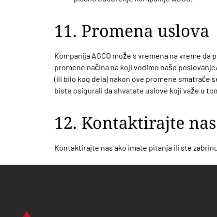
11. Promena uslova
Kompanija AGCO može s vremena na vreme da prome
promene načina na koji vodimo naše poslovanje/s
(ili bilo kog dela) nakon ove promene smatraće 
biste osigurali da shvatate uslove koji važe u to
12. Kontaktirajte nas
Kontaktirajte nas ako imate pitanja ili ste zabrin