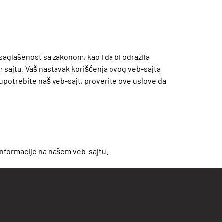
aglašenost sa zakonom, kao i da bi odrazila
 sajtu. Vaš nastavak korišćenja ovog veb-sajta
upotrebite naš veb-sajt, proverite ove uslove da
informacije
na našem veb-sajtu.