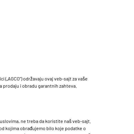
ci („AGCO“) održavaju ovaj veb-sajt za vaše
za prodaju i obradu garantnih zahteva.
uslovima, ne treba da koristite naš veb-sajt.
pod kojima obrađujemo bilo koje podatke o