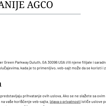
ANIJE AGCO
Green Parkway Duluth, GA 30096 USA i/ili njene filijale i saradni
lučajevima, kada je to primenljivo, veb-sajt može da se koristi i 
a
predstavljaju prihvatanje ovih uslova. Ako se ne slažete sa ovim 
 na vaše korišćenje veb-sajta.
Izjava o privatnosti
ističe uslove 