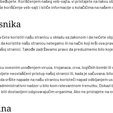
ezbeđujete. Korišćenjem našeg veb-sajta, vi pristajete na takvu 
še korišćenje veb-sajt i ističe informacije o kolačićima na našem 
snika
 ćete koristiti našu stranicu u skladu sa zakonom i da nećete obja
da koristite našu stranicu nelegalno ili na način koji krši ova pr
ašoj stranici. Takođe zadržavamo pravo da preduzmemo bilo koj
u svesnim uvođenjem virusa, trojanaca, crva, logičkih bombi ili 
ete neovlašćeni pristup našoj stranici ili, kada je sačuvana, bil
 vršite napade na našu stranicu koristeći napad odbijanjem uslug
a administrativni nadzor u bilo kom relevantnom trenutku. Dokazi b
biti dostavljeni odgovarajućim organima. Ako ne pristajete na o
ina