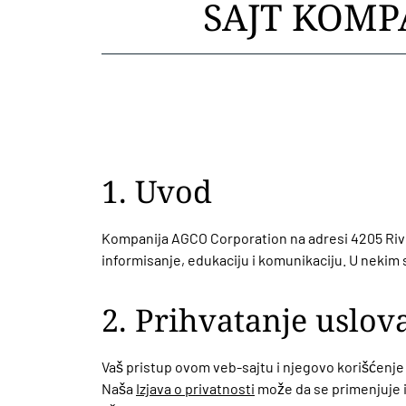
SAJT KOMP
1. Uvod
Kompanija AGCO Corporation na adresi 4205 River 
informisanje, edukaciju i komunikaciju. U nekim s
2. Prihvatanje uslov
Vaš pristup ovom veb-sajtu i njegovo korišćenje 
Naša
Izjava o privatnosti
može da se primenjuje i