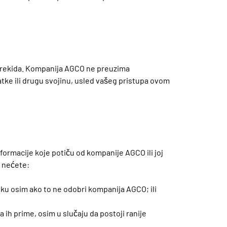
z prekida. Kompanija AGCO ne preuzima
atke ili drugu svojinu, usled vašeg pristupa ovom
nformacije koje potiču od kompanije AGCO ili joj
i nećete:
bliku osim ako to ne odobri kompanija AGCO; ili
 ih prime, osim u slučaju da postoji ranije