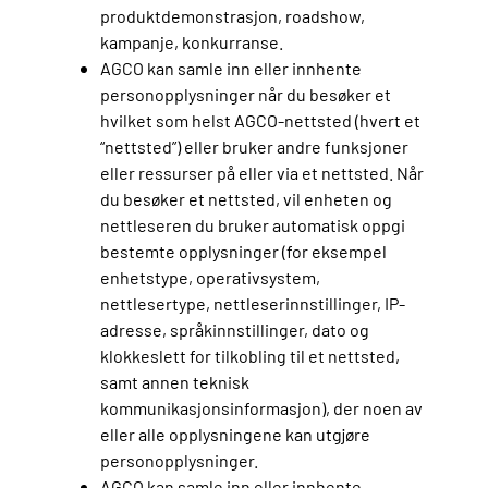
produktdemonstrasjon, roadshow,
kampanje, konkurranse.
AGCO kan samle inn eller innhente
personopplysninger når du besøker et
hvilket som helst AGCO-nettsted (hvert et
“nettsted”) eller bruker andre funksjoner
eller ressurser på eller via et nettsted. Når
du besøker et nettsted, vil enheten og
nettleseren du bruker automatisk oppgi
bestemte opplysninger (for eksempel
enhetstype, operativsystem,
nettlesertype, nettleserinnstillinger, IP-
adresse, språkinnstillinger, dato og
klokkeslett for tilkobling til et nettsted,
samt annen teknisk
kommunikasjonsinformasjon), der noen av
eller alle opplysningene kan utgjøre
personopplysninger.
AGCO kan samle inn eller innhente