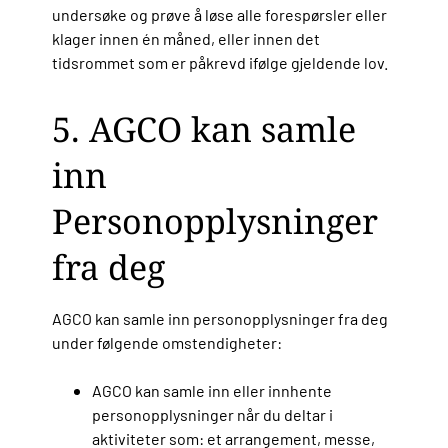
undersøke og prøve å løse alle forespørsler eller
klager innen én måned, eller innen det
tidsrommet som er påkrevd ifølge gjeldende lov.
5. AGCO kan samle
inn
Personopplysninger
fra deg
AGCO kan samle inn personopplysninger fra deg
under følgende omstendigheter:
AGCO kan samle inn eller innhente
personopplysninger når du deltar i
aktiviteter som: et arrangement, messe,