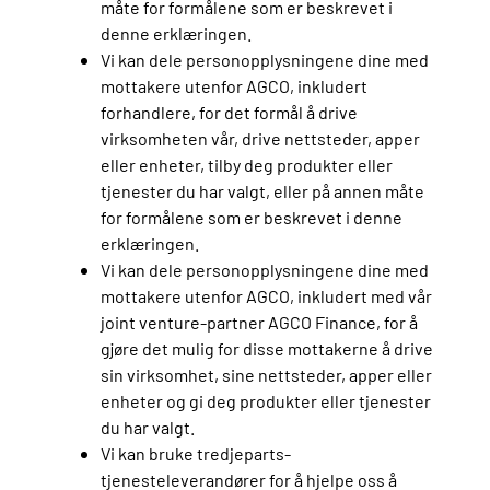
måte for formålene som er beskrevet i
denne erklæringen.
Vi kan dele personopplysningene dine med
mottakere utenfor AGCO, inkludert
forhandlere, for det formål å drive
virksomheten vår, drive nettsteder, apper
eller enheter, tilby deg produkter eller
tjenester du har valgt, eller på annen måte
for formålene som er beskrevet i denne
erklæringen.
Vi kan dele personopplysningene dine med
mottakere utenfor AGCO, inkludert med vår
joint venture-partner AGCO Finance, for å
gjøre det mulig for disse mottakerne å drive
sin virksomhet, sine nettsteder, apper eller
enheter og gi deg produkter eller tjenester
du har valgt.
Vi kan bruke tredjeparts-
tjenesteleverandører for å hjelpe oss å