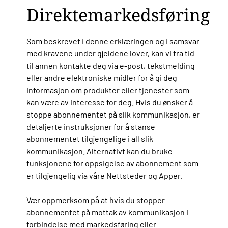
Direktemarkedsføring
Som beskrevet i denne erklæringen og i samsvar
med kravene under gjeldene lover, kan vi fra tid
til annen kontakte deg via e-post, tekstmelding
eller andre elektroniske midler for å gi deg
informasjon om produkter eller tjenester som
kan være av interesse for deg. Hvis du ønsker å
stoppe abonnementet på slik kommunikasjon, er
detaljerte instruksjoner for å stanse
abonnementet tilgjengelige i all slik
kommunikasjon. Alternativt kan du bruke
funksjonene for oppsigelse av abonnement som
er tilgjengelig via våre Nettsteder og Apper.
Vær oppmerksom på at
hvis du stopper
abonnementet på mottak av kommunikasjon i
forbindelse med markedsføring eller