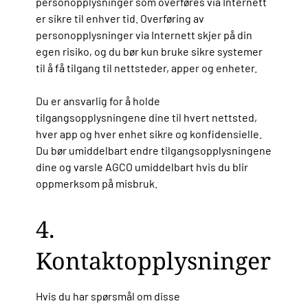
personopplysninger som overføres via Internett
er sikre til enhver tid. Overføring av
personopplysninger via Internett skjer på din
egen risiko, og du bør kun bruke sikre systemer
til å få tilgang til nettsteder, apper og enheter.
Du er ansvarlig for å holde
tilgangsopplysningene dine til hvert nettsted,
hver app og hver enhet sikre og konfidensielle.
Du bør umiddelbart endre tilgangsopplysningene
dine og varsle AGCO umiddelbart hvis du blir
oppmerksom på misbruk.
4.
Kontaktopplysninger
Hvis du har spørsmål om disse