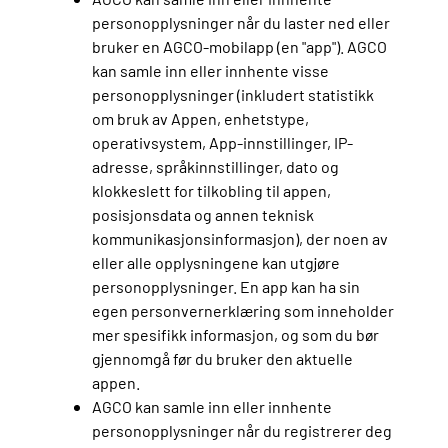
personopplysninger når du laster ned eller
bruker en AGCO-mobilapp (en "app"). AGCO
kan samle inn eller innhente visse
personopplysninger (inkludert statistikk
om bruk av Appen, enhetstype,
operativsystem, App-innstillinger, IP-
adresse, språkinnstillinger, dato og
klokkeslett for tilkobling til appen,
posisjonsdata og annen teknisk
kommunikasjonsinformasjon), der noen av
eller alle opplysningene kan utgjøre
personopplysninger. En app kan ha sin
egen personvernerklæring som inneholder
mer spesifikk informasjon, og som du bør
gjennomgå før du bruker den aktuelle
appen.
AGCO kan samle inn eller innhente
personopplysninger når du registrerer deg