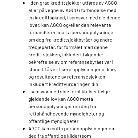
I den grad kredittsjekker utføres av AGCO
eller på vegne av AGCO i forbindelse med
en kredittsøknad, i samsvar med gjeldende
lover, kan AGCO og/eller den relevante
forhandleren motta personopplysninger
om deg fra kredittsjekkbyråer og andre
tredjeparter, for formålet med denne
kredittsjekken, inkludert følgende:
bekreftelse av om referansebyrået var i
stand til å verifisere opplysningene dine;
og resultatene av referansesjekken,
inkludert kredittvurderingen din.
I samsvar med sine forpliktelser ifølge
gjeldende lov kan AGCO motta
personopplysninger om deg fra
rettshåndhevende myndigheter og
offentlige myndigheter.
AGCO kan motta personopplysninger om
deg fra offentlige kilder (som