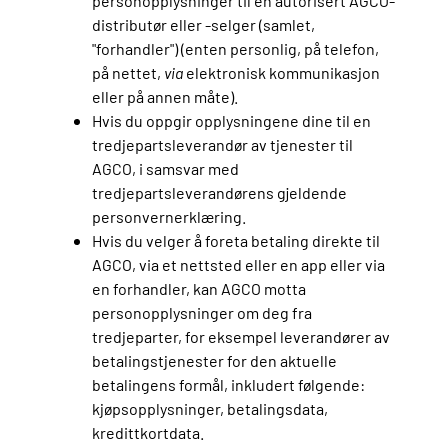
personopplysninger til en autorisert AGCO-
distributør eller -selger (samlet,
"forhandler") (enten personlig, på telefon,
på nettet,
via
elektronisk kommunikasjon
eller på annen måte).
Hvis du oppgir opplysningene dine til en
tredjepartsleverandør av tjenester til
AGCO, i samsvar med
tredjepartsleverandørens gjeldende
personvernerklæring.
Hvis du velger å foreta betaling direkte til
AGCO, via et nettsted eller en app eller via
en forhandler, kan AGCO motta
personopplysninger om deg fra
tredjeparter, for eksempel leverandører av
betalingstjenester for den aktuelle
betalingens formål, inkludert følgende:
kjøpsopplysninger, betalingsdata,
kredittkortdata.