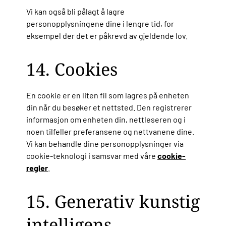
Vi kan også bli pålagt å lagre
personopplysningene dine i lengre tid, for
eksempel der det er påkrevd av gjeldende lov.
14. Cookies
En cookie er en liten fil som lagres på enheten
din når du besøker et nettsted. Den registrerer
informasjon om enheten din, nettleseren og i
noen tilfeller preferansene og nettvanene dine.
Vi kan behandle dine personopplysninger via
cookie-
cookie-teknologi i samsvar med våre
regler
.
15. Generativ kunstig
intelligens