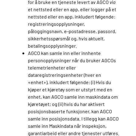
for å bruke en tjeneste levert av AGCO
via
et nettsted eller en app, eller logger på et
nettsted eller en app, inkludert følgende:
registreringsopplysninger,
påloggingsnavn, e-postadresse, passord,
sikkerhetsspørsmål og, hvis aktuelt,
betalingsopplysninger.
AGCO kan samle inn eller innhente
personopplysninger når du bruker AGCOs
telemetrienheter eller
dataregistreringsenheter (hver en
«enhet»), inkludert følgende: (i) Hvis du
kjøper et kjøretøy som er utstyrt med en
enhet, kan AGCO samle inn maskindata om
kjøretøyet; og (ii) hvis du har aktivert
posisjonsbaserte funksjoner, kan AGCO
samle inn posisjonsdata. I tillegg kan AGCO
samle inn Maskindata når inspeksjon,
garantiarbeid eller andre tjenester utføres.