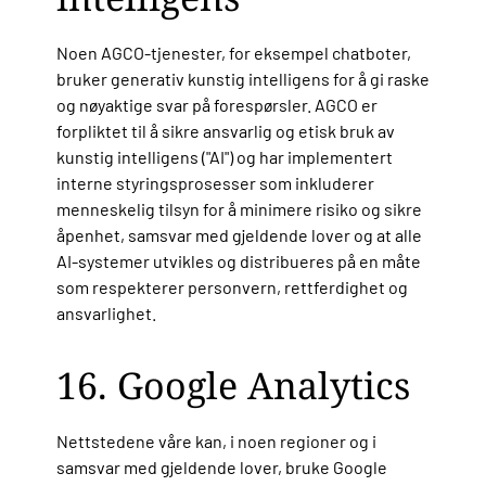
Noen AGCO-tjenester, for eksempel chatboter,
bruker generativ kunstig intelligens for å gi raske
og nøyaktige svar på forespørsler. AGCO er
forpliktet til å sikre ansvarlig og etisk bruk av
kunstig intelligens ("AI") og har implementert
interne styringsprosesser som inkluderer
menneskelig tilsyn for å minimere risiko og sikre
åpenhet, samsvar med gjeldende lover og at alle
AI-systemer utvikles og distribueres på en måte
som respekterer personvern, rettferdighet og
ansvarlighet.
16. Google Analytics
Nettstedene våre kan, i noen regioner og i
samsvar med gjeldende lover, bruke Google