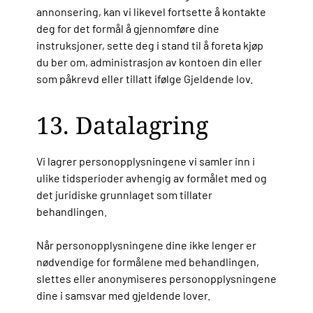
annonsering, kan vi likevel fortsette å kontakte
deg for det formål å gjennomføre dine
instruksjoner, sette deg i stand til å foreta kjøp
du ber om, administrasjon av kontoen din eller
som påkrevd eller tillatt ifølge Gjeldende lov.
13. Datalagring
Vi lagrer personopplysningene vi samler inn i
ulike tidsperioder avhengig av formålet med og
det juridiske grunnlaget som tillater
behandlingen.
Når personopplysningene dine ikke lenger er
nødvendige for formålene med behandlingen,
slettes eller anonymiseres personopplysningene
dine i samsvar med gjeldende lover.