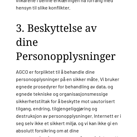
vilkårene i denne erklæringen ha forrang med
hensyn til slike konflikter.
3. Beskyttelse av
dine
Personopplysninger
AGCO er forpliktet til å behandle dine
personopplysninger på en sikker måte. Vi bruker
egnede prosedyrer for behandling av data, og
egnede tekniske og organisasjonsmessige
sikkerhetstiltak for å beskytte mot uautorisert
tilgang, endring, tilgjengeliggjøring og
destruksjon av personopplysninger. Internett er i
seg selv ikke et sikkert
miljø, og vi kan ikke gi en
absolutt forsikring om at dine