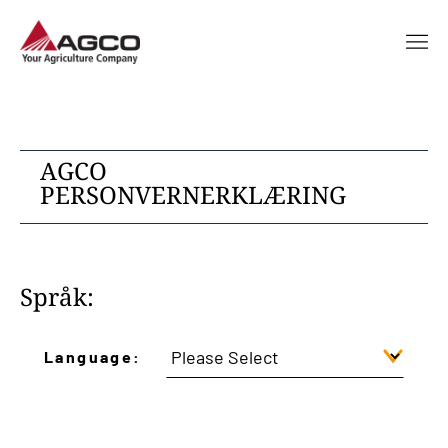
AGCO
PERSONVERNERKLÆRING
Språk:
Language: