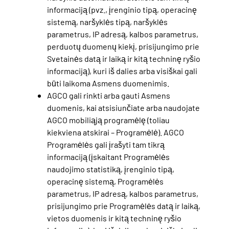
informaciją (pvz., įrenginio tipą, operacinę
sistemą, naršyklės tipą, naršyklės
parametrus, IP adresą, kalbos parametrus,
perduotų duomenų kiekį, prisijungimo prie
Svetainės datą ir laiką ir kitą techninę ryšio
informaciją), kuri iš dalies arba visiškai gali
būti laikoma Asmens duomenimis.
AGCO gali rinkti arba gauti Asmens
duomenis, kai atsisiunčiate arba naudojate
AGCO mobiliąją programėlę (toliau
kiekviena atskirai – Programėlė). AGCO
Programėlės gali įrašyti tam tikrą
informaciją (įskaitant Programėlės
naudojimo statistiką, įrenginio tipą,
operacinę sistemą, Programėlės
parametrus, IP adresą, kalbos parametrus,
prisijungimo prie Programėlės datą ir laiką,
vietos duomenis ir kitą techninę ryšio