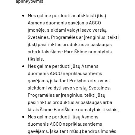
aplinkybėmis.
Mes galime perduoti ar atskleisti jūsų
Asmens duomenis gavėjams AGCO
įmonėje, siekdami valdyti savo verslą,
Svetaines, Programėles ar Įrenginius, teikti
jūsų pasirinktus produktus ar paslaugas
arba kitais šiame Pareiškime numatytais
tikslais.
Mes galime perduoti jūsų Asmens
duomenis AGCO nepriklausantiems
gavėjams, įskaitant Prekybos atstovus,
siekdami valdyti savo verslą, Svetaines,
Programėles ar Įrenginius, teikti jūsų
pasirinktus produktus ar paslaugas arba
kitais šiame Pareiškime numatytais tikslais.
Mes galime perduoti jūsų Asmens
duomenis AGCO nepriklausantiems
gavėjams, įskaitant mūsų bendros įmonės