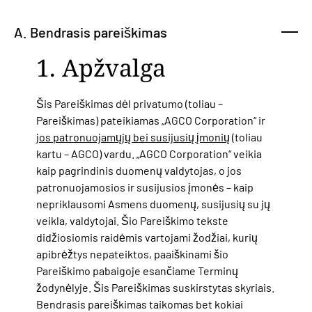
A. Bendrasis pareiškimas
1. Apžvalga
Šis Pareiškimas dėl privatumo (toliau –
Pareiškimas) pateikiamas „AGCO Corporation“ ir
jos patronuojamųjų bei susijusių įmonių
(toliau
kartu – AGCO) vardu. „AGCO Corporation“ veikia
kaip pagrindinis duomenų valdytojas, o jos
patronuojamosios ir susijusios įmonės – kaip
nepriklausomi Asmens duomenų, susijusių su jų
veikla, valdytojai. Šio Pareiškimo tekste
didžiosiomis raidėmis vartojami žodžiai, kurių
apibrėžtys nepateiktos, paaiškinami šio
Pareiškimo pabaigoje esančiame Terminų
žodynėlyje. Šis Pareiškimas suskirstytas skyriais.
Bendrasis pareiškimas taikomas bet kokiai