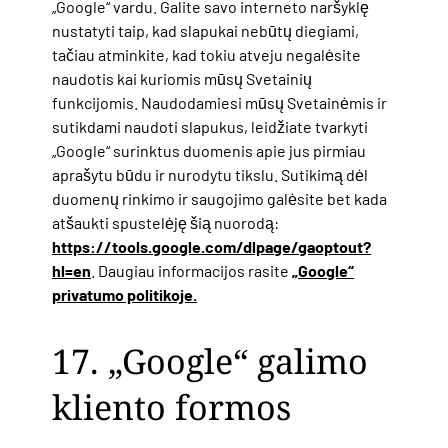
„Google“ vardu. Galite savo interneto naršyklę
nustatyti taip, kad slapukai nebūtų diegiami,
tačiau atminkite, kad tokiu atveju negalėsite
naudotis kai kuriomis mūsų Svetainių
funkcijomis. Naudodamiesi mūsų Svetainėmis ir
sutikdami naudoti slapukus, leidžiate tvarkyti
„Google“ surinktus duomenis apie jus pirmiau
aprašytu būdu ir nurodytu tikslu. Sutikimą dėl
duomenų rinkimo ir saugojimo galėsite bet kada
atšaukti spustelėję šią nuorodą:
https://tools.google.com/dlpage/gaoptout?
hl=en
„Google“
. Daugiau informacijos rasite
privatumo politikoje.
17. „Google“
galimo
kliento formos