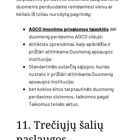
duomenis perduodame
remdamiesi vienu ar
keliais iš toliau nurodytų pagrindų:
AGCO įmonėms privalomos taisyklės
dėl
duomenų perdavimo AGCO viduje;
atitikties sprendimai, kaip apibrėžia ir
prižiūri atitinkama Duomenų apsaugos
institucija;
Standartinės sutarčių sąlygos, kurias
nustato ir prižiūri atitinkama Duomenų
apsaugos institucija;
bet kokios kitos tarptautinės duomenų
perdavimo sistemos,
taikomos pagal
Taikomus teisės aktus.
11. Trečiųjų šalių
paslaugos