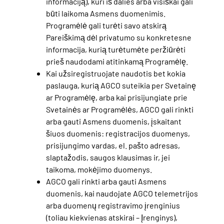
informaciją), kuri iš dalies arba visiškai gali
būti laikoma Asmens duomenimis.
Programėlė gali turėti savo atskirą
Pareiškimą dėl privatumo su konkretesne
informacija, kurią turėtumėte peržiūrėti
prieš naudodami atitinkamą Programėlę.
Kai užsiregistruojate naudotis bet kokia
paslauga, kurią AGCO suteikia per Svetainę
ar Programėlę, arba kai prisijungiate prie
Svetainės ar Programėlės, AGCO gali rinkti
arba gauti Asmens duomenis, įskaitant
šiuos duomenis: registracijos duomenys,
prisijungimo vardas, el. pašto adresas,
slaptažodis, saugos klausimas ir, jei
taikoma, mokėjimo duomenys.
AGCO gali rinkti arba gauti Asmens
duomenis, kai naudojate AGCO telemetrijos
arba duomenų registravimo įrenginius
(toliau kiekvienas atskirai – Įrenginys),