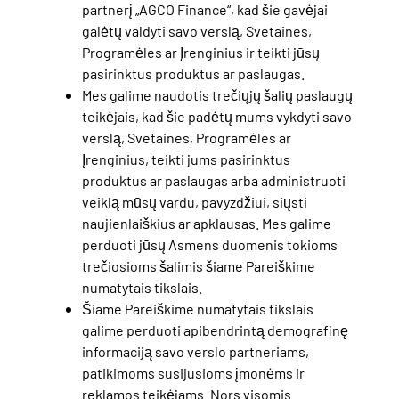
partnerį „AGCO Finance“, kad šie gavėjai
galėtų valdyti savo verslą, Svetaines,
Programėles ar Įrenginius ir teikti jūsų
pasirinktus produktus ar paslaugas.
Mes galime naudotis trečiųjų šalių paslaugų
teikėjais, kad šie padėtų mums vykdyti savo
verslą, Svetaines, Programėles ar
Įrenginius, teikti jums pasirinktus
produktus ar paslaugas arba administruoti
veiklą mūsų vardu, pavyzdžiui, siųsti
naujienlaiškius ar apklausas. Mes galime
perduoti jūsų Asmens duomenis tokioms
trečiosioms šalimis šiame Pareiškime
numatytais tikslais.
Šiame Pareiškime numatytais tikslais
galime perduoti apibendrintą demografinę
informaciją savo verslo partneriams,
patikimoms susijusioms įmonėms ir
reklamos teikėjams. Nors visomis