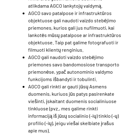
atlikdama AGCO lankytojų valdymą.
AGCO savo patalpose ir infrastruktūros
objektuose gali naudoti vaizdo stebėjimo
priemones, kurios gali jus nufilmuoti, kai
lankotės mūsų patalpose ar infrastruktūros
objektuose. Taip pat galime fotografuoti ir
filmuoti klientų renginius.
AGCO gali naudoti vaizdo stebėjimo
priemones savo bandomosiose transporto
priemonėse, ypač autonominio valdymo
funkcijoms išbandyti ir tobulinti.
AGCO gali rinkti ar gauti jūsų Asmens
duomenis, kuriuos jūs patys pasirenkate
viešinti, įskaitant duomenis socialiniuose
tinkluose (pvz., mes galime rinkti
informaciją iš jūsų socialinio (-ių) tinklo (-ų)
profilio (-ių), jeigu viešai skelbiate įrašus
apie mus).