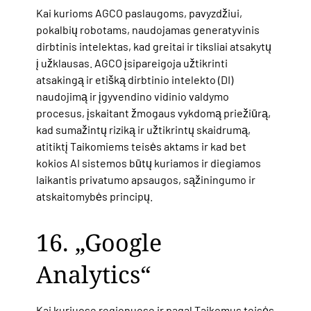
Kai kurioms AGCO paslaugoms, pavyzdžiui,
pokalbių robotams, naudojamas generatyvinis
dirbtinis intelektas, kad greitai ir tiksliai atsakytų
į užklausas. AGCO įsipareigoja užtikrinti
atsakingą ir etišką dirbtinio intelekto (DI)
naudojimą ir įgyvendino vidinio valdymo
procesus, įskaitant žmogaus vykdomą priežiūrą,
kad sumažintų riziką ir užtikrintų skaidrumą,
atitiktį Taikomiems teisės aktams ir kad bet
kokios AI sistemos būtų kuriamos ir diegiamos
laikantis privatumo apsaugos, sąžiningumo ir
atskaitomybės principų.
16. „Google
Analytics“
Kai kuriuose regionuose ir pagal Taikomus teisės