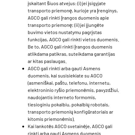
įskaitant šiuos atvejus: (i) jei įsigyjate
transporto priemonę, kurioje yra Įrenginys,
AGCO gali rinkti Įrangos duomenis apie
transporto priemonę; (ii) jei įjungėte
buvimo vietos nustatymu pagrįstas
funkcijas, AGCO gali rinkti vietos duomenis.
Be to, AGCO gali rinkti Įrangos duomenis
atlikdama patikras, suteikdama garantijas
ar kitas paslaugas.
AGCO gali rinkti arba gauti Asmens
duomenis, kai susisiekiate su AGCO
(asmeniškai, paštu, telefonu, internetu,
elektroninio ryšio priemonėmis, pavyzdžiui,
naudojantis interneto formomis,
tiesioginiu pokalbiu, pokalbių robotais,
transporto priemonių konfigūratoriais ar
kitomis priemonėmis).
Kai lankotės AGCO svetainėje, AGCO gali
rinkti arba gauti Asmens duomenis