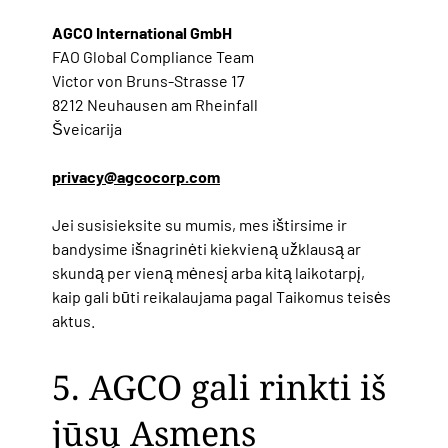
AGCO International GmbH
FAO Global Compliance Team
Victor von Bruns-Strasse 17
8212 Neuhausen am Rheinfall
Šveicarija
privacy@agcocorp.com
Jei susisieksite su mumis, mes ištirsime ir
bandysime išnagrinėti kiekvieną užklausą ar
skundą per vieną mėnesį arba kitą laikotarpį,
kaip gali būti reikalaujama pagal Taikomus teisės
aktus.
5. AGCO gali rinkti iš
jūsų Asmens