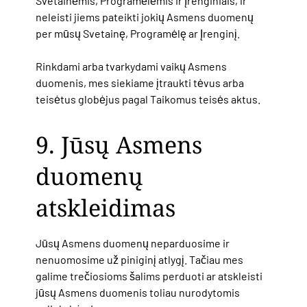
Svetainėmis, Programėlėmis ir Įrenginiais, ir
neleisti jiems pateikti jokių Asmens duomenų
per mūsų Svetainę, Programėlę ar Įrenginį.
Rinkdami arba tvarkydami vaikų Asmens
duomenis, mes siekiame įtraukti tėvus arba
teisėtus globėjus pagal Taikomus teisės aktus.
9. Jūsų Asmens
duomenų
atskleidimas
Jūsų Asmens duomenų neparduosime ir
nenuomosime už piniginį atlygį. Tačiau mes
galime trečiosioms šalims perduoti ar atskleisti
jūsų Asmens duomenis toliau nurodytomis