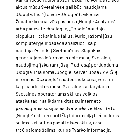
aktus mūsų Svetainėse gali būti naudojama
„Google, Inc.“ (toliau – „Google“) teikiama
žiniatinklio analizės paslauga „Google Analytics“
arba panaši technologija. „Google“ naudoja
slapukus – tekstinius failus, kurie įrašomi jūsų
kompiuteryje ir padeda analizuoti, kaip
naudojatės mūsų Svetainėmis. Slapukais
generuojama informacija apie mūsų Svetainių
naudojimą (įskaitant jūsų IP adresą) perduodama
„Google“ ir laikoma „Google“ serveriuose JAV. Šią
informaciją „Google“ naudos siekdama įvertinti,
kaip naudojatės mūsų Svetaine, sudarydama
Svetainės operatoriams skirtas veiklos
ataskaitas ir atlikdama kitas su interneto
paslaugomis susijusias Svetainės veiklas. Be to,
„Google“ gali perduoti šią informaciją trečiosioms
šalims, kai būtina pagal teisės aktus, arba
trečiosioms šalims, kurios Tvarko informaciją