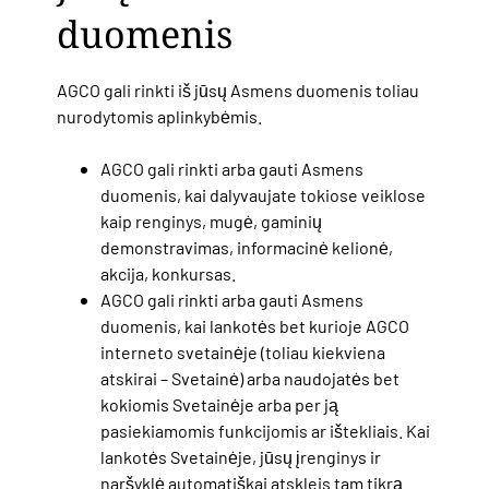
duomenis
AGCO gali rinkti iš jūsų Asmens duomenis toliau
nurodytomis aplinkybėmis.
AGCO gali rinkti arba gauti Asmens
duomenis, kai dalyvaujate tokiose veiklose
kaip renginys, mugė, gaminių
demonstravimas, informacinė kelionė,
akcija, konkursas.
AGCO gali rinkti arba gauti Asmens
duomenis, kai lankotės bet kurioje AGCO
interneto svetainėje (toliau kiekviena
atskirai – Svetainė) arba naudojatės bet
kokiomis Svetainėje arba per ją
pasiekiamomis funkcijomis ar ištekliais. Kai
lankotės Svetainėje, jūsų įrenginys ir
naršyklė automatiškai atskleis tam tikrą