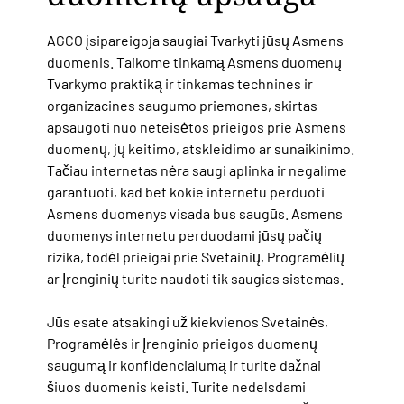
AGCO įsipareigoja saugiai Tvarkyti jūsų Asmens
duomenis. Taikome tinkamą Asmens duomenų
Tvarkymo praktiką ir tinkamas technines ir
organizacines saugumo priemones, skirtas
apsaugoti nuo neteisėtos prieigos prie Asmens
duomenų, jų keitimo, atskleidimo ar sunaikinimo.
Tačiau internetas nėra saugi
aplinka ir negalime
garantuoti, kad bet kokie internetu perduoti
Asmens duomenys visada bus saugūs. Asmens
duomenys internetu perduodami jūsų pačių
rizika, todėl prieigai prie Svetainių, Programėlių
ar Įrenginių turite naudoti tik saugias sistemas.
Jūs esate atsakingi už kiekvienos Svetainės,
Programėlės ir Įrenginio prieigos duomenų
saugumą ir konfidencialumą ir turite dažnai
šiuos duomenis keisti. Turite nedelsdami