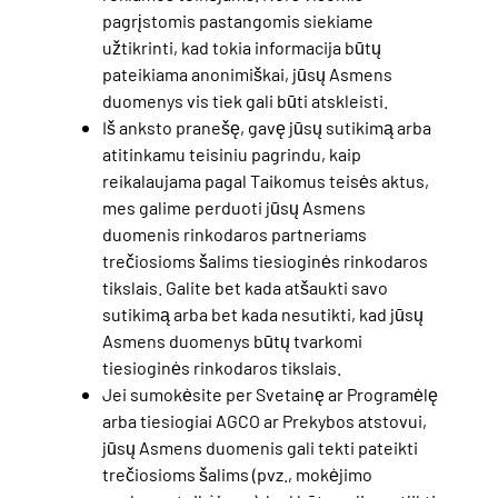
pagrįstomis pastangomis siekiame
užtikrinti, kad tokia informacija būtų
pateikiama anonimiškai, jūsų Asmens
duomenys vis tiek gali būti atskleisti.
Iš anksto pranešę, gavę jūsų sutikimą arba
atitinkamu teisiniu pagrindu, kaip
reikalaujama pagal Taikomus teisės aktus,
mes galime perduoti jūsų Asmens
duomenis rinkodaros partneriams
trečiosioms šalims tiesioginės rinkodaros
tikslais. Galite bet kada atšaukti savo
sutikimą arba bet kada nesutikti, kad jūsų
Asmens duomenys būtų tvarkomi
tiesioginės rinkodaros tikslais.
Jei sumokėsite per Svetainę ar Programėlę
arba tiesiogiai AGCO ar Prekybos atstovui,
jūsų Asmens duomenis gali tekti pateikti
trečiosioms šalims (pvz., mokėjimo