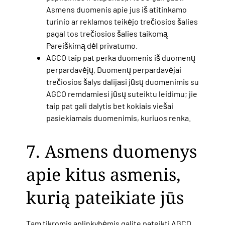
Asmens duomenis apie jus iš atitinkamo
turinio ar reklamos teikėjo trečiosios šalies
pagal tos trečiosios šalies taikomą
Pareiškimą dėl privatumo.
AGCO taip pat perka duomenis iš duomenų
perpardavėjų. Duomenų perpardavėjai
trečiosios šalys dalijasi jūsų duomenimis su
AGCO remdamiesi jūsų suteiktu leidimu; jie
taip pat gali dalytis bet kokiais viešai
pasiekiamais duomenimis, kuriuos renka.
7. Asmens duomenys
apie kitus asmenis,
kurią pateikiate jūs
Tam tikromis aplinkybėmis galite pateikti AGCO