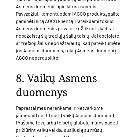
Asmens duomenis apie kitus asmenis.
Pavyzdžiui, komentuodami AGCO produktą galite
paminėti kitą AGCO klientą. Pateikdami tokius
Asmens duomenis, privalote užtikrinti, kad tai
nepažeistų šių trečiųjų šalių teisių. Jei abejojate,
ar trečioji šalis neprieštarautų, kad pateiktumėte
jos Asmens duomenis, tokių Asmens duomenų
AGCO neperduokite.
8. Vaikų Asmens
duomenys
Paprastai mes nerenkame ir Netvarkome
jaunesnių nei 16 metų vaikų Asmens duomenų.
Prašome tėvų arba teisėtų globėjų mums padėti
prižiūrint vaikų veiklą, susijusią su mūsų