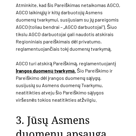
Atminkite, kad šis Pareiškimas netaikomas AGCO,
AGCO laikinųjų ir kitų darbuotojų Asmens
duomenų tvarkymui, susijusiam su jų pareigomis
AGCO (toliau bendrai – „AGCO darbuotojai“). Šiuo
tikslu AGCO darbuotojai gali naudotis atskirais
Regioniniais pareiškimais dėl privatumo,
reglamentuojančiais tokį duomenų tvarkymą.
AGCO turi atskirą Pareiškimą, reglamentuojantį
Įrangos duomenų tvarkymą.
Šio Pareiškimo ir
Pareiškimo dėl įrangos duomenų sąlygų,
susijusių su Asmens duomenų Tvarkymu,
neatitikties atveju šio Pareiškimo sąlygos
viršesnės tokios neatitikties atžvilgiu.
3. Jūsų Asmens
duomenų apsauga