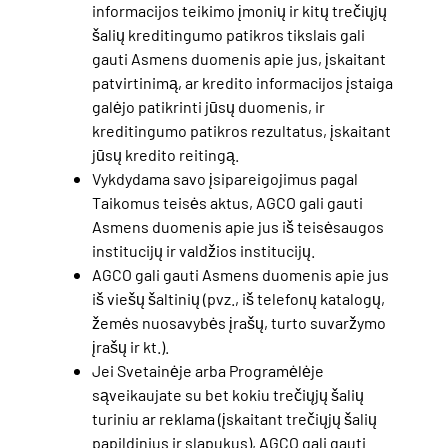
informacijos teikimo įmonių ir kitų trečiųjų
šalių kreditingumo patikros tikslais gali
gauti Asmens duomenis apie jus, įskaitant
patvirtinimą, ar kredito informacijos įstaiga
galėjo patikrinti jūsų duomenis, ir
kreditingumo patikros rezultatus, įskaitant
jūsų kredito reitingą.
Vykdydama savo įsipareigojimus pagal
Taikomus teisės aktus, AGCO gali gauti
Asmens duomenis apie jus iš teisėsaugos
institucijų ir valdžios institucijų.
AGCO gali gauti Asmens duomenis apie jus
iš viešų šaltinių (pvz., iš telefonų katalogų,
žemės nuosavybės įrašų, turto suvaržymo
įrašų ir kt.).
Jei Svetainėje arba Programėlėje
sąveikaujate su bet kokiu trečiųjų šalių
turiniu ar reklama (įskaitant trečiųjų šalių
papildinius ir slapukus), AGCO gali gauti