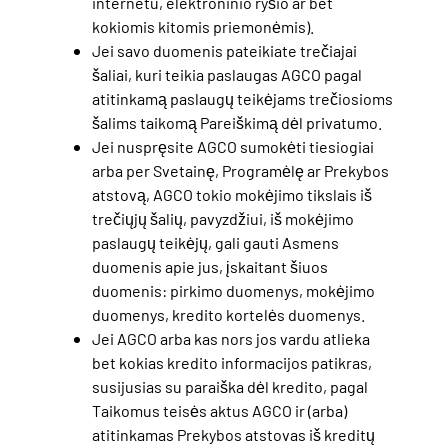
internetu, elektroninio ryšio ar bet
kokiomis kitomis priemonėmis).
Jei savo duomenis pateikiate trečiajai
šaliai, kuri teikia paslaugas AGCO pagal
atitinkamą paslaugų teikėjams trečiosioms
šalims taikomą Pareiškimą dėl privatumo.
Jei nuspręsite AGCO sumokėti tiesiogiai
arba per Svetainę, Programėlę ar Prekybos
atstovą, AGCO tokio mokėjimo tikslais iš
trečiųjų šalių, pavyzdžiui, iš mokėjimo
paslaugų teikėjų, gali gauti Asmens
duomenis apie jus, įskaitant šiuos
duomenis: pirkimo duomenys, mokėjimo
duomenys, kredito kortelės duomenys.
Jei AGCO arba kas nors jos vardu atlieka
bet kokias kredito informacijos patikras,
susijusias su paraiška dėl kredito, pagal
Taikomus teisės aktus AGCO ir (arba)
atitinkamas Prekybos atstovas iš kreditų