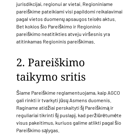
jurisdikcijai, regionui ar vietai. Regioniniame
pareiškime pateikiami visi papildomi reikalavimai
pagal vietos duomenų apsaugos teisės aktus.
Bet kokios šio Pareiškimo ir Regioninio
pareiškimo neatitikties atveju viršesnis yra
atitinkamas Regioninis pareiškimas.
2. Pareiškimo
taikymo sritis
Šiame Pareiškime reglamentuojama, kaip AGCO
gali rinkti ir tvarkyti jūsų Asmens duomenis.
Raginame atidžiai perskaityti šį Pareiškimą ir
reguliariai tikrinti šį puslapį, kad peržiūrėtumėte
visus pakeitimus, kuriuos galime atlikti pagal šio
Pareiškimo sąlygas.