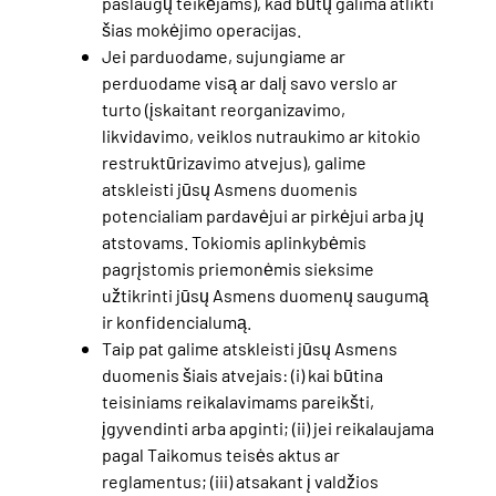
paslaugų teikėjams), kad būtų galima atlikti
šias mokėjimo operacijas.
Jei parduodame, sujungiame ar
perduodame visą ar dalį savo verslo ar
turto (įskaitant reorganizavimo,
likvidavimo, veiklos nutraukimo ar kitokio
restruktūrizavimo atvejus), galime
atskleisti jūsų Asmens duomenis
potencialiam pardavėjui ar pirkėjui arba jų
atstovams. Tokiomis aplinkybėmis
pagrįstomis priemonėmis sieksime
užtikrinti jūsų Asmens duomenų saugumą
ir konfidencialumą.
Taip pat galime atskleisti jūsų Asmens
duomenis šiais atvejais: (i) kai būtina
teisiniams reikalavimams pareikšti,
įgyvendinti arba apginti; (ii) jei reikalaujama
pagal Taikomus teisės aktus ar
reglamentus; (iii) atsakant į valdžios