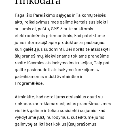
rinkodara
Pagal šio Pareiškimo sąlygas ir Taikomų teisės
aktų reikalavimus mes galime kartais susisiekti
su jumis el. paštu, SMS žinute ar kitomis
elektroninėmis priemonėmis, kad pateiktume
jums informaciją apie produktus ar paslaugas,
kuri galėtų jus sudominti. Jei norėsite atsisakyti
šių pranešimų, kiekviename tokiame pranešime
rasite išsamias atsisakymo instrukcijas. Taip pat
galite pasinaudoti atsisakymo funkcijomis,
pateikiamomis mūsų Svetainėse ir
Programėlėse.
Atminkite, kad
netgi jums atsisakius gauti su
rinkodara ar reklama susijusius pranešimus, mes
vis tiek galime ir toliau susisiekti su jumis, kad
vykdytume jūsų nurodymus, suteiktume jums
galimybę atlikti bet kokius jūsų prašomus