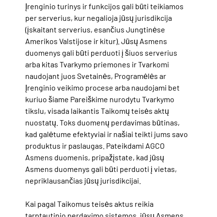
Įrenginio turinys ir funkcijos gali būti teikiamos
per serverius, kur negalioja jūsų
jurisdikcija
(įskaitant serverius, esančius Jungtinėse
Amerikos Valstijose ir kitur). Jūsų Asmens
duomenys gali būti perduoti į šiuos serverius
arba kitas Tvarkymo priemones ir
Tvarkomi
naudojant juos Svetainės, Programėlės ar
Įrenginio veikimo procese arba naudojami bet
kuriuo šiame Pareiškime nurodytu Tvarkymo
tikslu, visada laikantis Taikomų teisės aktų
nuostatų. Toks duomenų perdavimas būtinas,
kad galėtume efektyviai ir našiai teikti jums savo
produktus ir paslaugas. Pateikdami AGCO
Asmens duomenis, pripažįstate, kad jūsų
Asmens duomenys gali būti perduoti į vietas,
nepriklausančias jūsų
jurisdikcijai.
Kai pagal Taikomus teisės aktus reikia
tarptautinio perdavimo sistemos, jūsų Asmens