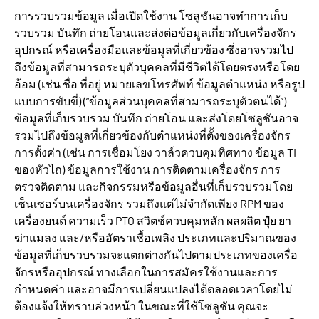
การรวบรวมข้อมูล
เมื่อเปิดใช้งาน โซลูชันอาจทำการเก็บ
รวบรวม บันทึก ถ่ายโอนและส่งต่อข้อมูลเกี่ยวกับเครื่องจักร
อุปกรณ์ หรือเครื่องมือและข้อมูลที่เกี่ยวข้อง ซึ่งอาจรวมไป
ถึงข้อมูลที่สามารถระบุตัวบุคคลที่มีชีวิตได้โดยตรงหรือโดย
อ้อม (เช่น ชื่อ ที่อยู่ หมายเลขโทรศัพท์ ข้อมูลตำแหน่ง หรือรูป
แบบการขับขี่) (“ข้อมูลส่วนบุคคลที่สามารถระบุตัวตนได้”)
ข้อมูลที่เก็บรวบรวม บันทึก ถ่ายโอน และส่งโดยโซลูชันอาจ
รวมไปถึงข้อมูลที่เกี่ยวข้องกับตำแหน่งที่ตั้งของเครื่องจักร
การตั้งค่า (เช่น การเชื่อมโยง วาล์วควบคุมทิศทาง ข้อมูล TI
ของหัวไถ) ข้อมูลการใช้งาน การติดตามเครื่องจักร การ
ตรวจติดตาม และกิจกรรมหรือข้อมูลอื่นที่เก็บรวบรวมโดย
เซ็นเซอร์บนเครื่องจักร รวมถึงแต่ไม่จำกัดเพียง RPM ของ
เครื่องยนต์ ความเร็ว PTO สวิตช์ควบคุมหลัก ผลผลิต ปุ๋ย ยา
ฆ่าแมลง และ/หรืออัตราเชื้อเพลิง ประเภทและปริมาณของ
ข้อมูลที่เก็บรวบรวมจะแตกต่างกันไปตามประเภทของเครื่อ
จักรหรืออุปกรณ์ ทางเลือกในการสมัครใช้งานและการ
กำหนดค่า และอาจมีการเปลี่ยนแปลงได้ตลอดเวลาโดยไม่
ต้องแจ้งให้ทราบล่วงหน้า ในขณะที่ใช้โซลูชัน คุณจะ