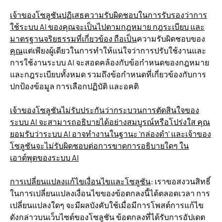
เจ้าของโซลูชันปฏิเสธความรับผิดชอบในการรับรองว่าการ
ใช้ระบบ AI ของคุณจะเป็นไปตามกฎหมาย กฎระเบียบ และ
มาตรฐานจริยธรรมที่เกี่ยวข้อง ถือเป็น
ความรับผิดชอบของ
คุณ
แต่เพียงผู้เดียวในการทำให้แน่ใจว่าการปรับใช้งานและ
การใช้งานระบบ AI จะสอดคล้องกับข้อกำหนดของกฎหมาย
และกฎระเบียบทั้งหมด รวมถึงข้อกำหนดที่เกี่ยวข้องกับการ
ปกป้องข้อมูล การเลือกปฏิบัติ และอคติ
เจ้าของโซลูชันไม่รับประกันว่ากระบวนการตัดสินใจของ
ระบบ AI จะสามารถอธิบายได้อย่างสมบูรณ์หรือโปร่งใส คุณ
ยอมรับว่าระบบ AI อาจทำงานในฐานะ 'กล่องดำ' และเจ้าของ
โซลูชันจะไม่รับผิดชอบต่อการขาดการอธิบายใดๆ ใน
เอาต์พุตของระบบ AI
การเปลี่ยนแปลงแก้ไขเงื่อนไขและโซลูชัน
: เราขอสงวนสิทธิ์
ในการเปลี่ยนแปลงเงื่อนไขของข้อตกลงนี้ได้ตลอดเวลา การ
เปลี่ยนแปลงใดๆ จะมีผลบังคับใช้เมื่อมีการโพสต์การแก้ไข
ดังกล่าวบนเว็บไซต์ของโซลูชัน ข้อตกลงที่ได้รับการอัปเดต