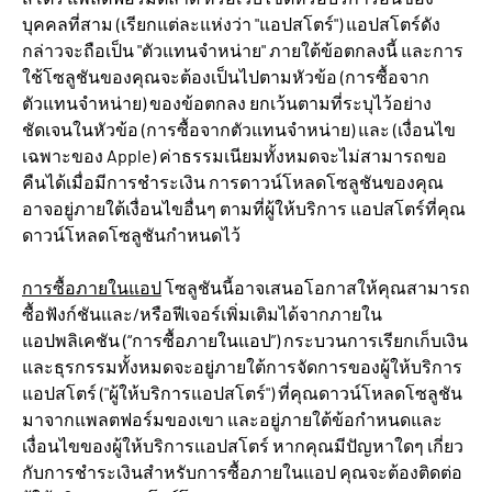
บุคคลที่สาม (เรียกแต่ละแห่งว่า "แอปสโตร์") แอปสโตร์ดัง
กล่าวจะถือเป็น "ตัวแทนจำหน่าย" ภายใต้ข้อตกลงนี้ และการ
ใช้โซลูชันของคุณจะต้องเป็นไปตามหัวข้อ (การซื้อจาก
ตัวแทนจำหน่าย) ของข้อตกลง ยกเว้นตามที่ระบุไว้อย่าง
ชัดเจนในหัวข้อ (การซื้อจากตัวแทนจำหน่าย) และ (เงื่อนไข
เฉพาะของ Apple) ค่าธรรมเนียมทั้งหมดจะไม่สามารถขอ
คืนได้เมื่อมีการชำระเงิน การดาวน์โหลดโซลูชันของคุณ
อาจอยู่ภายใต้เงื่อนไขอื่นๆ ตามที่ผู้ให้บริการ แอปสโตร์ที่คุณ
ดาวน์โหลดโซลูชันกำหนดไว้
การซื้อภายในแอป
โซลูชันนี้อาจเสนอโอกาสให้คุณสามารถ
ซื้อฟังก์ชันและ/หรือฟีเจอร์เพิ่มเติมได้จากภายใน
แอปพลิเคชัน (“การซื้อภายในแอป”) กระบวนการเรียกเก็บเงิน
และธุรกรรมทั้งหมดจะอยู่ภายใต้การจัดการของผู้ให้บริการ
แอปสโตร์ ("ผู้ให้บริการแอปสโตร์") ที่คุณดาวน์โหลดโซลูชัน
มาจากแพลตฟอร์มของเขา และอยู่ภายใต้ข้อกำหนดและ
เงื่อนไขของผู้ให้บริการแอปสโตร์ หากคุณมีปัญหาใดๆ เกี่ยว
กับการชำระเงินสำหรับการซื้อภายในแอป คุณจะต้องติดต่อ