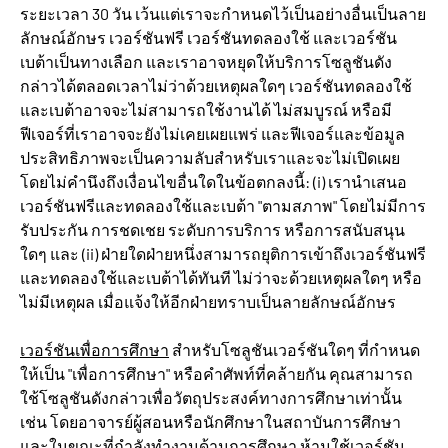
ระยะเวลา 30 วัน เว้นแต่เราจะกำหนดไว้เป็นอย่างอื่นเป็นลาย
ลักษณ์อักษร เวอร์ชันฟรี เวอร์ชันทดลองใช้ และเวอร์ชัน
เบต้าเป็นทางเลือก และเราอาจหยุดให้บริการโซลูชันดัง
กล่าวได้ตลอดเวลาไม่ว่าด้วยเหตุผลใดๆ เวอร์ชันทดลองใช้
และเบต้าอาจจะไม่สามารถใช้งานได้ ไม่สมบูรณ์ หรือมี
ฟีเจอร์ที่เราอาจจะยังไม่เคยเผยแพร่ และฟีเจอร์และข้อมูล
ประสิทธิภาพจะเป็นความลับสำหรับเราและจะไม่เปิดเผย
โดยไม่คำนึงถึงเงื่อนไขอื่นใดในข้อตกลงนี้: (i) เรานำเสนอ
เวอร์ชันฟรีและทดลองใช้และเบต้า "ตามสภาพ" โดยไม่มีการ
รับประกัน การชดเชย ระดับการบริการ หรือการสนับสนุน
ใดๆ และ (ii) ฝ่ายใดฝ่ายหนึ่งสามารถยุติการเข้าถึงเวอร์ชันฟรี
และทดลองใช้และเบต้าได้ทันที ไม่ว่าจะด้วยเหตุผลใดๆ หรือ
ไม่มีเหตุผล เมื่อแจ้งให้อีกฝ่ายทราบเป็นลายลักษณ์อักษร
เวอร์ชันเพื่อการศึกษา
สำหรับโซลูชันเวอร์ชันใดๆ ที่กำหนด
ให้เป็น "เพื่อการศึกษา" หรือคำศัพท์ที่คล้ายกัน คุณสามารถ
ใช้โซลูชันดังกล่าวเพื่อวัตถุประสงค์ทางการศึกษาเท่านั้น
เช่น โดยอาจารย์ผู้สอนหรือนักศึกษาในสถาบันการศึกษา
และในขณะที่กำลังทำงานด้านการศึกษา ห้ามใช้เวอร์ชัน