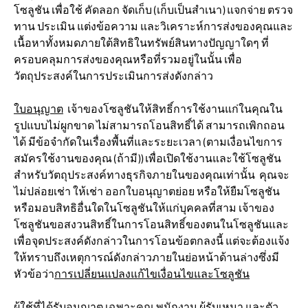
โซลูชัน เพื่อใช้ คัดลอก จัดเก็บ (เก็บเป็นสำเนา) แจกจ่าย ตรวจ
ทาน ประเมิน แต่งข้อความ และวิเคราะห์การส่งของคุณและ
เนื้อหาทั้งหมดภายใต้สิทธิในทรัพย์สินทางปัญญาใดๆ ที่
ครอบคลุมการส่งของคุณหรือที่รวมอยู่ในนั้น เพื่อ
วัตถุประสงค์ในการประเมินการส่งดังกล่าว
ใบอนุญาต
เจ้าของโซลูชันให้สิทธิ์การใช้งานแก่ในคุณใน
รูปแบบไม่ผูกขาด ไม่สามารถโอนสิทธิ์ได้ สามารถเพิกถอน
ได้ มีข้อจำกัดในเรื่องพื้นที่และระยะเวลา (ตามเงื่อนไขการ
สมัครใช้งานของคุณ (ถ้ามี)) เพื่อเปิดใช้งานและใช้โซลูชัน
สำหรับวัตถุประสงค์ทางธุรกิจภายในของคุณเท่านั้น คุณจะ
ไม่ปล่อยเช่า ให้เช่า ออกใบอนุญาตย่อย หรือให้ยืมโซลูชัน
หรือมอบสิทธิอื่นใดในโซลูชันให้แก่บุคคลที่สาม เจ้าของ
โซลูชันขอสงวนสิทธิ์ในการโอนสิทธิ์ของตนในโซลูชันและ
เพื่อจุดประสงค์ดังกล่าวในการโอนข้อตกลงนี้ แต่จะต้องแจ้ง
ให้ทราบถึงเหตุการณ์ดังกล่าวภายในย่อหน้าด้านล่างซึ่งมี
หัวข้อว่า
การเปลี่ยนแปลงแก้ไขเงื่อนไขและโซลูชัน
ผู้ใช้ที่ได้รับอนุญาต
เฉพาะคุณ พนักงาน ผู้รับเหมา และตัว