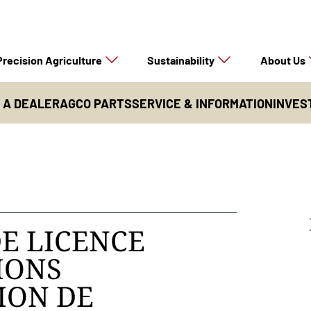
Precision Agriculture
Sustainability
About Us
D A DEALER
AGCO PARTS
SERVICE & INFORMATION
INVES
E LICENCE
IONS
TION DE