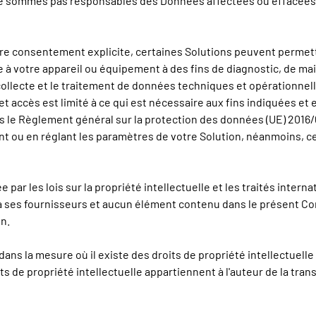
e sommes pas responsables des Données affectées ou effacées e
re consentement explicite, certaines Solutions peuvent permettr
 à votre appareil ou équipement à des fins de diagnostic, de mai
a collecte et le traitement de données techniques et opérationnel
 Cet accès est limité à ce qui est nécessaire aux fins indiquées e
 le Règlement général sur la protection des données (UE) 2016/6
u en réglant les paramètres de votre Solution, néanmoins, cela 
par les lois sur la propriété intellectuelle et les traités internat
 à ses fournisseurs et aucun élément contenu dans le présent Co
on.
ans la mesure où il existe des droits de propriété intellectuelle 
ts de propriété intellectuelle appartiennent à l'auteur de la tran