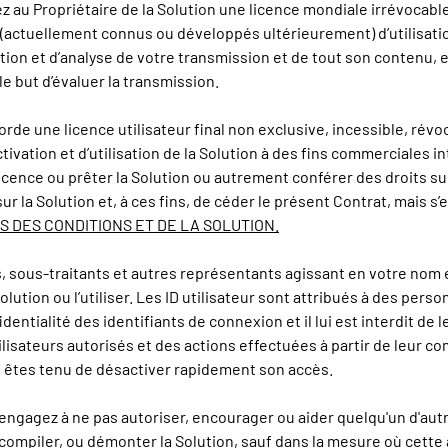
au Propriétaire de la Solution une licence mondiale irrévocable 
s (actuellement connus ou développés ultérieurement) d’utilisati
tion et d’analyse de votre transmission et de tout son contenu, e
e but d’évaluer la transmission.
rde une licence utilisateur final non exclusive, incessible, révoc
tivation et d’utilisation de la Solution à des fins commerciales
ence ou prêter la Solution ou autrement conférer des droits sur l
 sur la Solution et, à ces fins, de céder le présent Contrat, mai
S DES CONDITIONS ET DE LA SOLUTION.
, sous-traitants et autres représentants agissant en votre nom et
Solution ou l’utiliser. Les ID utilisateur sont attribués à des pe
identialité des identifiants de connexion et il lui est interdit de
isateurs autorisés et des actions effectuées à partir de leur com
us êtes tenu de désactiver rapidement son accès.
ngagez à ne pas autoriser, encourager ou aider quelqu'un d'autre 
compiler, ou démonter la Solution, sauf dans la mesure où cette 