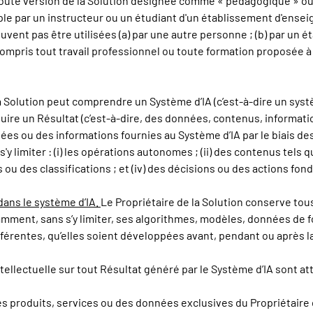
oute version de la Solution désignée comme « pédagogique » ou t
 par un instructeur ou un étudiant d'un établissement d'enseig
nt pas être utilisées (a) par une autre personne ; (b) par un 
y compris tout travail professionnel ou toute formation proposée 
 Solution peut comprendre un Système d’IA (c’est-à-dire un syst
ire un Résultat (c’est-à-dire, des données, contenus, informati
nées ou des informations fournies au Système d’IA par le biais 
'y limiter : (i) les opérations autonomes ; (ii) des contenus tels 
s ou des classifications ; et (iv) des décisions ou des actions fo
dans le système d’IA.
Le Propriétaire de la Solution conserve tous 
amment, sans s’y limiter, ses algorithmes, modèles, données de f
afférentes, qu’elles soient développées avant, pendant ou après 
tellectuelle sur tout Résultat généré par le Système d’IA sont a
s produits, services ou des données exclusives du Propriétaire de