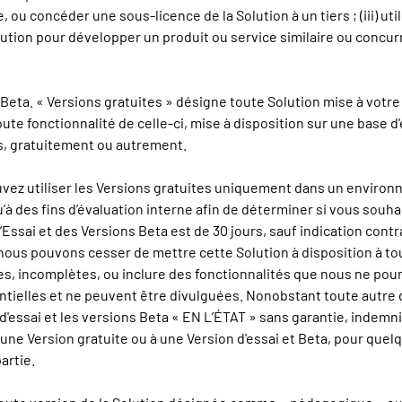
e, ou concéder une sous-licence de la Solution à un tiers ; (iii) ut
a Solution pour développer un produit ou service similaire ou concu
 Beta. « Versions gratuites » désigne toute Solution mise à votre 
oute fonctionnalité de celle-ci, mise à disposition sur une base d
as, gratuitement ou autrement.
ouvez utiliser les Versions gratuites uniquement dans un environ
u’à des fins d’évaluation interne afin de déterminer si vous sou
’Essai et des Versions Beta est de 30 jours, sauf indication contr
t nous pouvons cesser de mettre cette Solution à disposition à t
les, incomplètes, ou inclure des fonctionnalités que nous ne pour
ielles et ne peuvent être divulguées. Nonobstant toute autre di
d'essai et les versions Beta « EN L’ÉTAT » sans garantie, indemnité
 à une Version gratuite ou à une Version d'essai et Beta, pour quel
artie.