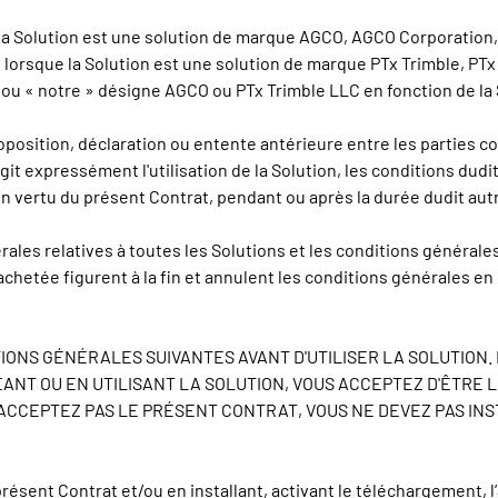
que la Solution est une solution de marque AGCO, AGCO Corporatio
, lorsque la Solution est une solution de marque PTx Trimble, PT
» ou « notre » désigne AGCO ou PTx Trimble LLC en fonction de la
position, déclaration ou entente antérieure entre les parties co
git expressément l'utilisation de la Solution, les conditions dud
n vertu du présent Contrat, pendant ou après la durée dudit autr
ales relatives à toutes les Solutions et les conditions générales
chetée figurent à la fin et annulent les conditions générales e
IONS GÉNÉRALES SUIVANTES AVANT D'UTILISER LA SOLUTION.
NT OU EN UTILISANT LA SOLUTION, VOUS ACCEPTEZ D'ÊTRE L
ACCEPTEZ PAS LE PRÉSENT CONTRAT, VOUS NE DEVEZ PAS IN
ésent Contrat et/ou en installant, activant le téléchargement, l’a