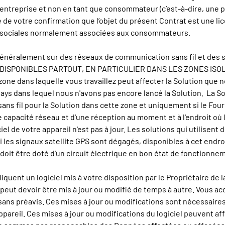
 entreprise et non en tant que consommateur (c’est-à-dire, une 
e de votre confirmation que l’objet du présent Contrat est une li
ns sociales normalement associées aux consommateurs.
énéralement sur des réseaux de communication sans fil et des se
AS DISPONIBLES PARTOUT, EN PARTICULIER DANS LES ZONES IS
dans laquelle vous travaillez peut affecter la Solution que no
ays dans lequel nous n'avons pas encore lancé la Solution. La S
ns fil pour la Solution dans cette zone et uniquement si le Four
 capacité réseau et d'une réception au moment et à l'endroit où la
iel de votre appareil n'est pas à jour. Les solutions qui utilisent
les signaux satellite GPS sont dégagés, disponibles à cet endro
oit être doté d'un circuit électrique en bon état de fonctionnem
uent un logiciel mis à votre disposition par le Propriétaire de la 
eut devoir être mis à jour ou modifié de temps à autre. Vous acc
l sans préavis. Ces mises à jour ou modifications sont nécessaire
areil. Ces mises à jour ou modifications du logiciel peuvent af