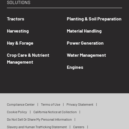
SOLUTIONS
Tractors
Planting & Soil Preparation
Harvesting
Material Handling
Hay & Forage
Power Generation
Crop Care & Nutrient
Water Management
Management
Engines
Compliance Center
Terms of Use
Privacy Statement
Cookie Policy
California Notice at Collection
Do Not Sell Or Share My Personal Information
Slavery and Human Trafficking Statement
Careers