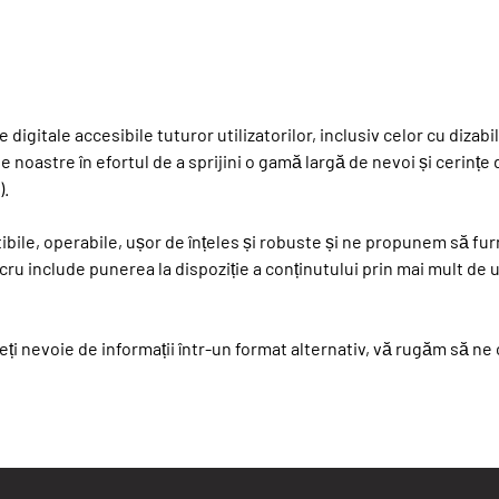
igitale accesibile tuturor utilizatorilor, inclusiv celor cu dizabil
 noastre în efortul de a sprijini o gamă largă de nevoi și cerințe d
).
bile, operabile, ușor de înțeles și robuste și ne propunem să fur
lucru include punerea la dispoziție a conținutului prin mai mult de 
eți nevoie de informații într-un format alternativ, vă rugăm să n