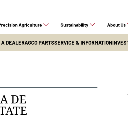
Precision Agriculture
Sustainability
About Us
D A DEALER
AGCO PARTS
SERVICE & INFORMATION
INVES
A DE
ITATE