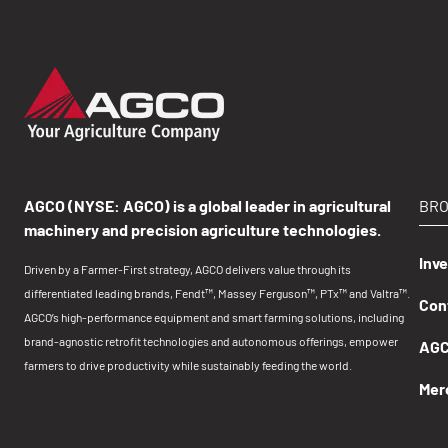
AGCO (NYSE: AGCO) is a global leader in agricultural
BR
machinery and precision agriculture technologies.
Inv
Driven by a Farmer-First strategy, AGCO delivers value through its
differentiated leading brands, Fendt™, Massey Ferguson™, PTx™ and Valtra™.
Con
AGCO’s high-performance equipment and smart farming solutions, including
brand-agnostic retrofit technologies and autonomous offerings, empower
AGCO
farmers to drive productivity while sustainably feeding the world.
Mer