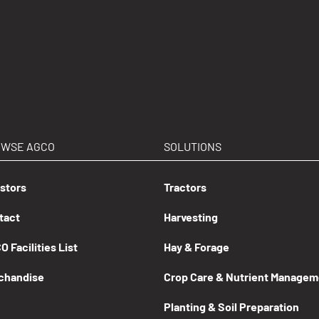
OWSE AGCO
SOLUTIONS
estors
Tractors
tact
Harvesting
 Facilities List
Hay & Forage
chandise
Crop Care & Nutrient Managem
Planting & Soil Preparation