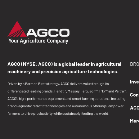
AGCO (NYSE: AGCO) is a global leader in agricultural
BR
machinery and precision agriculture technologies.
Inv
Driven by a Farmer-First strategy, AGCO delivers value through its
differentiated leading brands, Fendt™, Massey Ferguson™, PTx™ and Valtra™.
Con
AGCO’s high-performance equipment and smart farming solutions, including
brand-agnostic retrofit technologies and autonomous offerings, empower
AGCO
farmers to drive productivity while sustainably feeding the world.
Mer