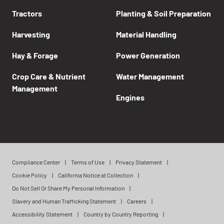
Tractors
Planting & Soil Preparation
Harvesting
Material Handling
Hay & Forage
Power Generation
Crop Care & Nutrient
Water Management
Management
Engines
Compliance Center
Terms of Use
Privacy Statement
Cookie Policy
California Notice at Collection
Do Not Sell Or Share My Personal Information
Slavery and Human Trafficking Statement
Careers
Accessibility Statement
Country by Country Reporting