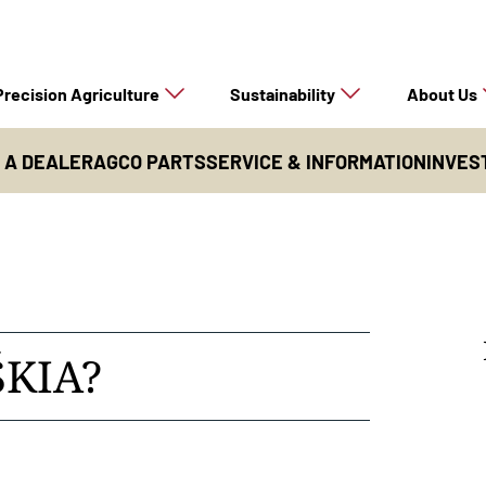
Precision Agriculture
Sustainability
About Us
D A DEALER
AGCO PARTS
SERVICE & INFORMATION
INVES
ŠKIA?