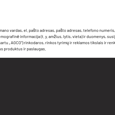
mano vardas, el. pašto adresas, pašto adresas, telefono numeris,
ografinė informacija (t. y. amžius, lytis, vieta) ir duomenys, sus
kartu „ AGCO“) rinkodaros, rinkos tyrimų ir reklamos tikslais ir 
us produktus ir paslaugas.