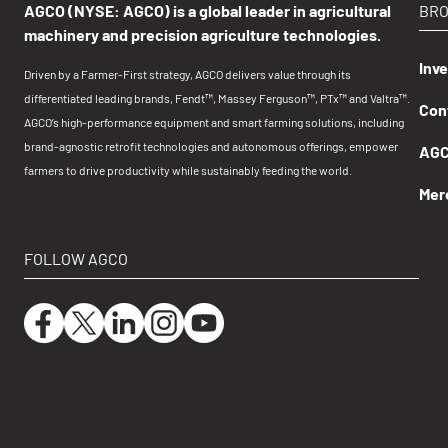
AGCO (NYSE: AGCO) is a global leader in agricultural
BR
machinery and precision agriculture technologies.
Inv
Driven by a Farmer-First strategy, AGCO delivers value through its
differentiated leading brands, Fendt™, Massey Ferguson™, PTx™ and Valtra™.
Con
AGCO’s high-performance equipment and smart farming solutions, including
brand-agnostic retrofit technologies and autonomous offerings, empower
AGCO
farmers to drive productivity while sustainably feeding the world.
Mer
FOLLOW AGCO