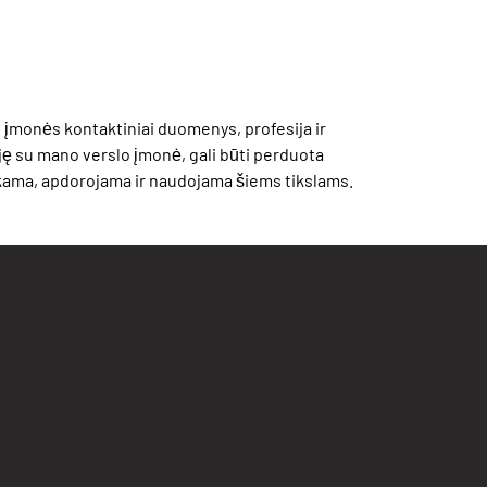
 įmonės kontaktiniai duomenys, profesija ir
iję su mano verslo įmonė, gali būti perduota
renkama, apdorojama ir naudojama šiems tikslams.