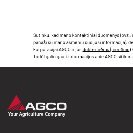
Sutinku, kad mano kontaktiniai duomenys (pvz., 
panaši su mano asmeniu susijusi informacija), dem
korporacijai AGCO ir jos
dukterinėms įmonėms
(
Todėl galiu gauti informacijos apie AGCO siūlom