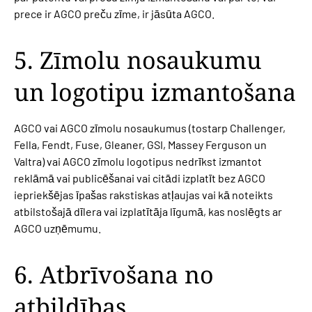
prece ir AGCO preču zīme, ir jāsūta AGCO.
5. Zīmolu nosaukumu
un logotipu izmantošana
AGCO vai AGCO zīmolu nosaukumus (tostarp Challenger,
Fella, Fendt, Fuse, Gleaner, GSI, Massey Ferguson un
Valtra) vai AGCO zīmolu logotipus nedrīkst izmantot
reklāmā vai publicēšanai vai citādi izplatīt bez AGCO
iepriekšējas īpašas rakstiskas atļaujas vai kā noteikts
atbilstošajā dīlera vai izplatītāja līgumā, kas noslēgts ar
AGCO uzņēmumu.
6. Atbrīvošana no
atbildības