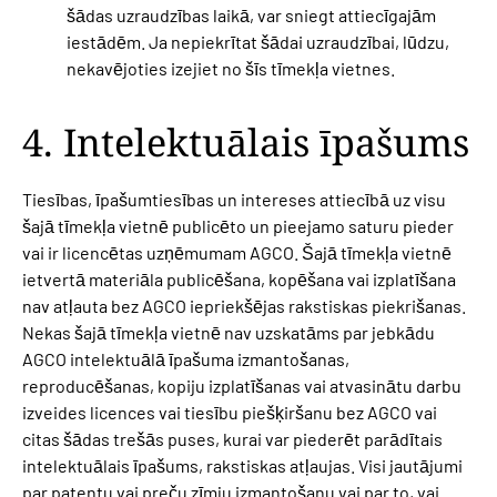
šādas uzraudzības laikā, var sniegt attiecīgajām
iestādēm. Ja nepiekrītat šādai uzraudzībai, lūdzu,
nekavējoties izejiet no šīs tīmekļa vietnes.
4. Intelektuālais īpašums
Tiesības, īpašumtiesības un intereses attiecībā uz visu
šajā tīmekļa vietnē publicēto un pieejamo saturu pieder
vai ir licencētas uzņēmumam AGCO. Šajā tīmekļa vietnē
ietvertā materiāla publicēšana, kopēšana vai izplatīšana
nav atļauta bez AGCO iepriekšējas rakstiskas piekrišanas.
Nekas šajā tīmekļa vietnē nav uzskatāms par jebkādu
AGCO intelektuālā īpašuma izmantošanas,
reproducēšanas, kopiju izplatīšanas vai atvasinātu darbu
izveides licences vai tiesību piešķiršanu bez AGCO vai
citas šādas trešās puses, kurai var piederēt parādītais
intelektuālais īpašums, rakstiskas atļaujas. Visi jautājumi
par patentu vai preču zīmju izmantošanu vai par to, vai