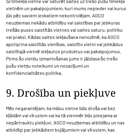
Šī tīmekļa vietne var saturēt saites uz trešo pušu tīmekļa
vietnēm un pakalpojumiem, kuri mums nepieder vai kurus
jūs pēc saviem ieskatiem nekontrolējam. AGCO
neuzņemas nekādu atbildību vai saistības par jebkuras
trešās puses saistītās vietnes vai saites saturu, politiku
vai praksi. Kādas saites iekļaušana nenozīmē, ka AGCO
apstiprina saistītās vienības, saistīto vietni vai jebkādus
saistītajā vietnē iekļautos produktus vai pakalpojumus.
Pirms šo vietņu izmantošanas jums ir jāizlasa šo trešo
pušu vietņu noteikumi un nosacījumi un
konfidencialitātes politika.
9. Drošība un piekļuve
Mēs negarantējam, ka mūsu vietne būs droša vai bez
kļūdām vai vīrusiem vai ka tā vienmēr būs pieejama ar
nepārtrauktu piekļuvi. AGCO neuzņemas atbildību un nav
atbildīgi par jebkādiem bojājumiem vai vīrusiem, kas