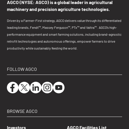
AGCO (NYSE: AGCO) is a global leader in agricultural
machinery and precision agriculture technologies.
Driven by a Farmer-First strategy, AGCO delivers value through its differentiated
leading brands, Fendt™, Massey Ferguson™, PTx™ and Valtra™. AGCO’s high-
performance equipment and smart farming solutions, including brand-agnostic
retrofit technologies and autonomous offerings, empower farmers to drive
productivity while sustainably feeding the world.
FOLLOW AGCO
BROWSE AGCO
Investors
AGCO Facilities List