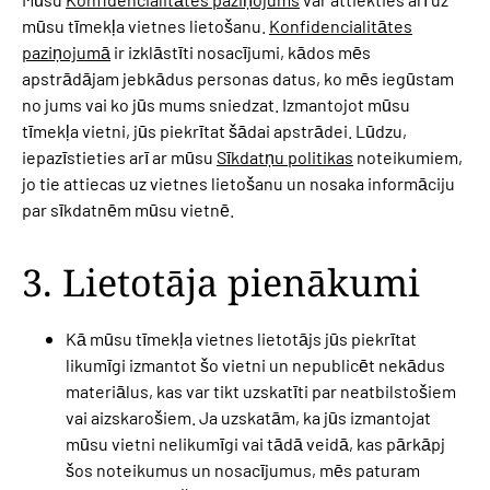
mūsu tīmekļa vietnes lietošanu.
Konfidencialitātes
paziņojumā
ir izklāstīti nosacījumi, kādos mēs
apstrādājam jebkādus personas datus, ko mēs iegūstam
no jums vai ko jūs mums sniedzat. Izmantojot mūsu
tīmekļa vietni, jūs piekrītat šādai apstrādei. Lūdzu,
iepazīstieties arī ar mūsu
Sīkdatņu politikas
noteikumiem,
jo tie attiecas uz vietnes lietošanu un nosaka informāciju
par sīkdatnēm mūsu vietnē.
3. Lietotāja pienākumi
Kā mūsu tīmekļa vietnes lietotājs jūs piekrītat
likumīgi izmantot šo vietni un nepublicēt nekādus
materiālus, kas var tikt uzskatīti par neatbilstošiem
vai aizskarošiem. Ja uzskatām, ka jūs izmantojat
mūsu vietni nelikumīgi vai tādā veidā, kas pārkāpj
šos noteikumus un nosacījumus, mēs paturam