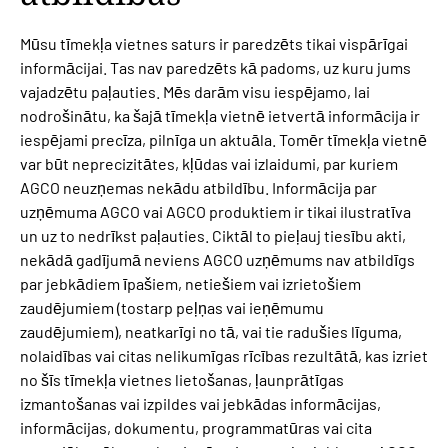
Mūsu tīmekļa vietnes saturs ir paredzēts tikai vispārīgai
informācijai. Tas nav paredzēts kā padoms, uz kuru jums
vajadzētu paļauties. Mēs darām visu iespējamo, lai
nodrošinātu, ka šajā tīmekļa vietnē ietvertā informācija ir
iespējami precīza, pilnīga un aktuāla. Tomēr tīmekļa vietnē
var būt neprecizitātes, kļūdas vai izlaidumi, par kuriem
AGCO neuzņemas nekādu atbildību. Informācija par
uzņēmuma AGCO vai AGCO produktiem ir tikai ilustratīva
un uz to nedrīkst paļauties. Ciktāl to pieļauj tiesību akti,
nekādā gadījumā neviens AGCO uzņēmums nav atbildīgs
par jebkādiem īpašiem, netiešiem vai izrietošiem
zaudējumiem (tostarp peļņas vai ieņēmumu
zaudējumiem), neatkarīgi no tā, vai tie radušies līguma,
nolaidības vai citas nelikumīgas rīcības rezultātā, kas izriet
no šīs tīmekļa vietnes lietošanas, ļaunprātīgas
izmantošanas vai izpildes vai jebkādas informācijas,
informācijas, dokumentu, programmatūras vai cita