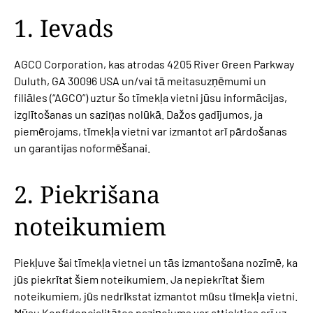
1. Ievads
AGCO Corporation, kas atrodas 4205 River Green Parkway
Duluth, GA 30096 USA un/vai tā meitasuzņēmumi un
filiāles (“AGCO”) uztur šo tīmekļa vietni jūsu informācijas,
izglītošanas un saziņas nolūkā. Dažos gadījumos, ja
piemērojams, tīmekļa vietni var izmantot arī pārdošanas
un garantijas noformēšanai.
2. Piekrišana
noteikumiem
Piekļuve šai tīmekļa vietnei un tās izmantošana nozīmē, ka
jūs piekrītat šiem noteikumiem. Ja nepiekrītat šiem
noteikumiem, jūs nedrīkstat izmantot mūsu tīmekļa vietni.
Mūsu
Konfidencialitātes paziņojums
var attiekties arī uz