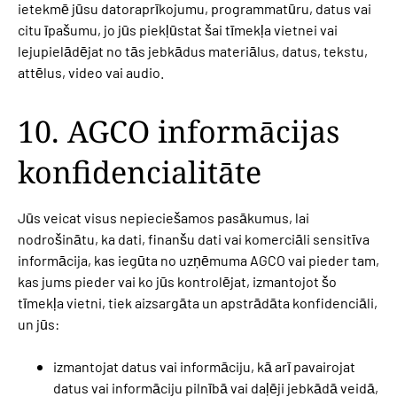
ietekmē jūsu datoraprīkojumu, programmatūru, datus vai
citu īpašumu, jo jūs piekļūstat šai tīmekļa vietnei vai
lejupielādējat no tās jebkādus materiālus, datus, tekstu,
attēlus, video vai audio.
10. AGCO informācijas
konfidencialitāte
Jūs veicat visus nepieciešamos pasākumus, lai
nodrošinātu, ka dati, finanšu dati vai komerciāli sensitīva
informācija, kas iegūta no uzņēmuma AGCO vai pieder tam,
kas jums pieder vai ko jūs kontrolējat, izmantojot šo
tīmekļa vietni, tiek aizsargāta un apstrādāta konfidenciāli,
un jūs:
izmantojat datus vai informāciju, kā arī pavairojat
datus vai informāciju pilnībā vai daļēji jebkādā veidā,