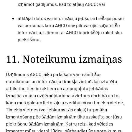
izņemot gadījumus, kad to atļauj AGCO; vai
atklājat datus vai informāciju jebkurai trešajai pusei
vai personai, kuru AGCO nav pilnvarojis saņemt šo
informāciju, izņemot ar AGCO iepriekšēju rakstisku
piekrišanu.
11. Noteikumu izmaiņas
Uzņēmums AGCO laiku pa laikam var mainīt šos
noteikumus un informāciju tīmekļa vietnē, lai uzturētu
atbilstību tiesību aktiem un atspoguļotu jebkādas
izmaiņas mūsu uzņēmējdarbības/vietnes darbībā un to,
kādu mēs gaidām lietotāju uzvedību mūsu tīmekļa vietnē.
Tīmekļa vietnes (vai jebkuras tās daļas) turpmāka
izmantošana pēc šādām izmaiņām tiks uzskatīta par jūsu
piekrišanu šādām izmaiņām. Katru reizi, kad vēlaties
izmantot mūsu vietni, lūdzu, pārbaudiet šos noteikumus,