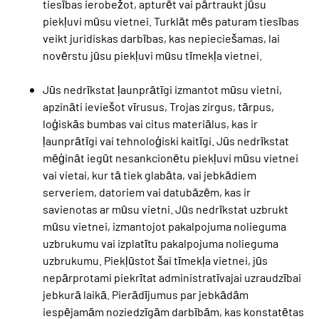
tiesības ierobežot, apturēt vai pārtraukt jūsu
piekļuvi mūsu vietnei. Turklāt mēs paturam tiesības
veikt juridiskas darbības, kas nepieciešamas, lai
novērstu jūsu piekļuvi mūsu tīmekļa vietnei.
Jūs nedrīkstat ļaunprātīgi izmantot mūsu vietni,
apzināti ieviešot vīrusus, Trojas zirgus, tārpus,
loģiskās bumbas vai citus materiālus, kas ir
ļaunprātīgi vai tehnoloģiski kaitīgi. Jūs nedrīkstat
mēģināt iegūt nesankcionētu piekļuvi mūsu vietnei
vai vietai, kur tā tiek glabāta, vai jebkādiem
serveriem, datoriem vai datubāzēm, kas ir
savienotas ar mūsu vietni. Jūs nedrīkstat uzbrukt
mūsu vietnei, izmantojot pakalpojuma nolieguma
uzbrukumu vai izplatītu pakalpojuma nolieguma
uzbrukumu. Piekļūstot šai tīmekļa vietnei, jūs
nepārprotami piekrītat administratīvajai uzraudzībai
jebkurā laikā. Pierādījumus par jebkādām
iespējamām noziedzīgām darbībām, kas konstatētas