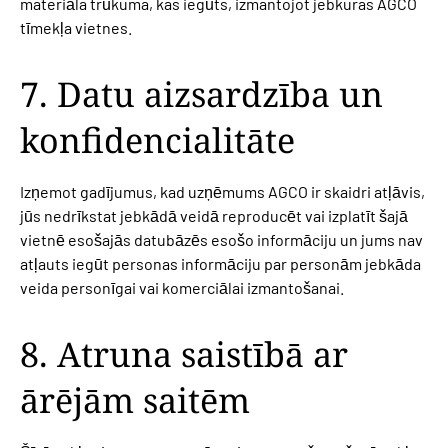
materiāla trūkuma, kas iegūts, izmantojot jebkuras AGCO
tīmekļa vietnes.
7. Datu aizsardzība un
konfidencialitāte
Izņemot gadījumus, kad uzņēmums AGCO ir skaidri atļāvis,
jūs nedrīkstat jebkādā veidā reproducēt vai izplatīt šajā
vietnē esošajās datubāzēs esošo informāciju un jums nav
atļauts iegūt personas informāciju par personām jebkāda
veida personīgai vai komerciālai izmantošanai.
8. Atruna saistībā ar
ārējām saitēm