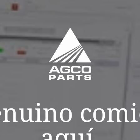
enuino com
aquí.