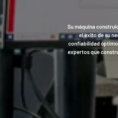
Su máquina construid
el éxito de su 
confiabilidad óptimo
expertos que construy