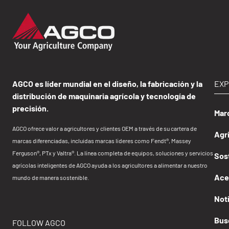
AGCO es líder mundial en el diseño, la fabricación y la
EXP
distribución de maquinaria agrícola y tecnología de
precisión.
Mar
AGCO ofrece valor a agricultores y clientes OEM a través de su cartera de
Agri
marcas diferenciadas, incluidas marcas líderes como Fendt®, Massey
Ferguson®, PTx y Valtra®. La línea completa de equipos, soluciones y servicios
Sos
agrícolas inteligentes de AGCO ayuda a los agricultores a alimentar a nuestro
Ace
mundo de manera sostenible.
Not
Bus
FOLLOW AGCO