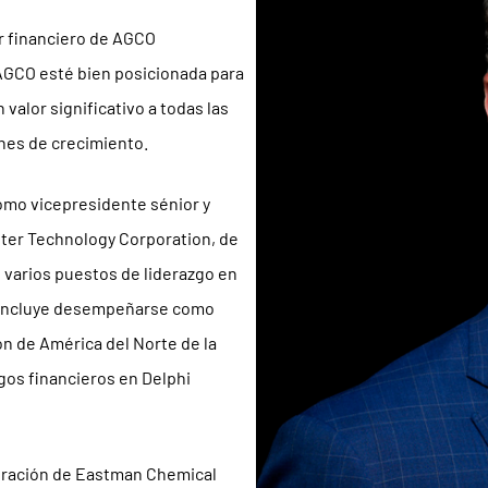
r financiero de AGCO
AGCO esté bien posicionada para
valor significativo a todas las
nes de crecimiento.
mo vicepresidente sénior y
nter Technology Corporation, de
varios puestos de liderazgo en
 incluye desempeñarse como
ón de América del Norte de la
gos financieros en Delphi
stración de Eastman Chemical