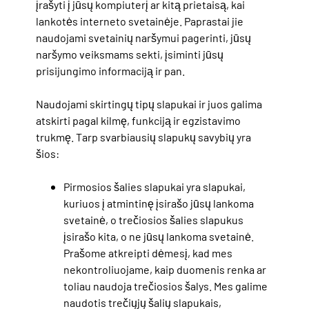
įrašyti į jūsų kompiuterį ar kitą prietaisą, kai
lankotės interneto svetainėje. Paprastai jie
naudojami svetainių naršymui pagerinti, jūsų
naršymo veiksmams sekti, įsiminti jūsų
prisijungimo informaciją ir pan.
Naudojami skirtingų tipų slapukai ir juos galima
atskirti pagal kilmę, funkciją ir egzistavimo
trukmę. Tarp svarbiausių slapukų savybių yra
šios:
Pirmosios šalies slapukai yra slapukai,
kuriuos į atmintinę įsirašo jūsų lankoma
svetainė, o trečiosios šalies slapukus
įsirašo kita, o ne jūsų lankoma svetainė.
Prašome atkreipti dėmesį, kad mes
nekontroliuojame, kaip duomenis renka ar
toliau naudoja trečiosios šalys. Mes galime
naudotis trečiųjų šalių slapukais,