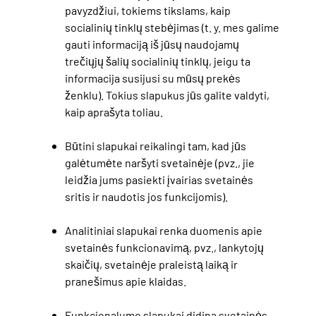
pavyzdžiui, tokiems tikslams, kaip
socialinių tinklų stebėjimas (t. y. mes galime
gauti informaciją iš jūsų naudojamų
trečiųjų šalių socialinių tinklų, jeigu ta
informacija susijusi su mūsų prekės
ženklu). Tokius slapukus jūs galite valdyti,
kaip aprašyta toliau.
Būtini slapukai reikalingi tam, kad jūs
galėtumėte naršyti svetainėje (pvz., jie
leidžia jums pasiekti įvairias svetainės
sritis ir naudotis jos funkcijomis).
Analitiniai slapukai renka duomenis apie
svetainės funkcionavimą, pvz., lankytojų
skaičių, svetainėje praleistą laiką ir
pranešimus apie klaidas.
Funkcionalumo slapukai didina svetainės