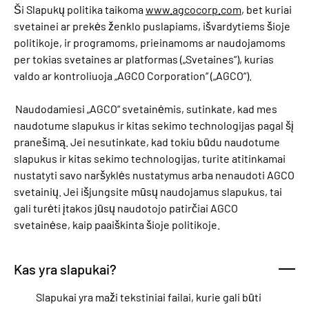
Ši Slapukų politika taikoma
www.agcocorp.com
, bet kuriai
svetainei ar prekės ženklo puslapiams, išvardytiems šioje
politikoje, ir programoms, prieinamoms ar naudojamoms
per tokias svetaines ar platformas („Svetaines“), kurias
valdo ar kontroliuoja „AGCO Corporation“ („AGCO“).
Naudodamiesi „AGCO“ svetainėmis, sutinkate, kad mes
naudotume slapukus ir kitas sekimo technologijas pagal šį
pranešimą. Jei nesutinkate, kad tokiu būdu naudotume
slapukus ir kitas sekimo technologijas, turite atitinkamai
nustatyti savo naršyklės nustatymus arba nenaudoti AGCO
svetainių. Jei išjungsite mūsų naudojamus slapukus, tai
gali turėti įtakos jūsų naudotojo patirčiai AGCO
svetainėse, kaip paaiškinta šioje politikoje.
Kas yra slapukai?
Slapukai yra maži tekstiniai failai, kurie gali būti