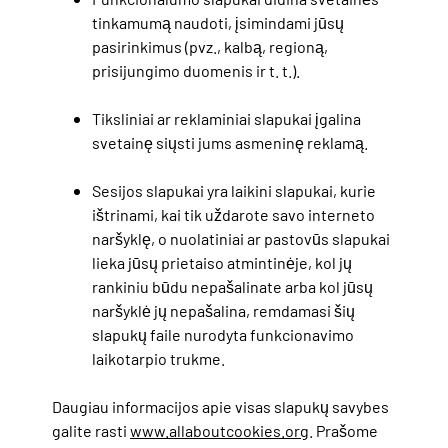
tinkamumą naudoti, įsimindami jūsų
pasirinkimus (pvz., kalbą, regioną,
prisijungimo duomenis ir t. t.).
Tiksliniai ar reklaminiai slapukai įgalina
svetainę siųsti jums asmeninę reklamą.
Sesijos slapukai yra laikini slapukai, kurie
ištrinami, kai tik uždarote savo interneto
naršyklę, o nuolatiniai ar pastovūs slapukai
lieka jūsų prietaiso atmintinėje, kol jų
rankiniu būdu nepašalinate arba kol jūsų
naršyklė jų nepašalina, remdamasi šių
slapukų faile nurodyta funkcionavimo
laikotarpio trukme.
Daugiau informacijos apie visas slapukų savybes
galite rasti
www.allaboutcookies.org
. Prašome