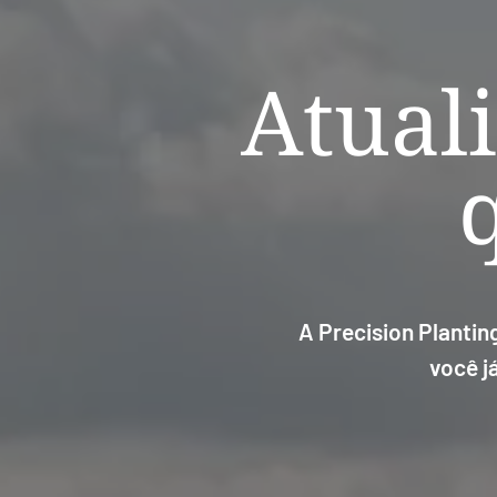
Atual
A Precision Planti
você j