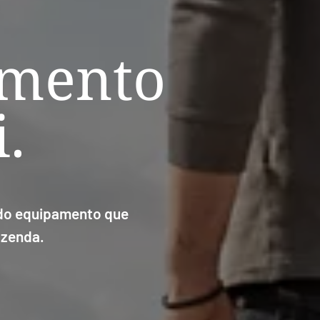
amento
.
 do equipamento que
azenda.