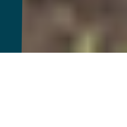
Um futuro em
primeiro lugar para
agricultores,
construído para
funcionar