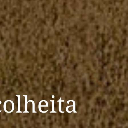
colheita
.