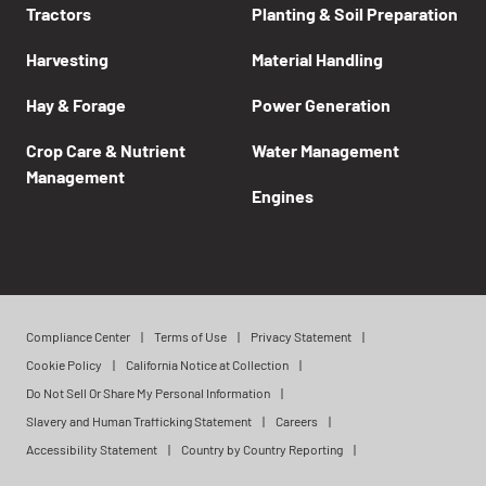
Tractors
Planting & Soil Preparation
Harvesting
Material Handling
Hay & Forage
Power Generation
Crop Care & Nutrient
Water Management
Management
Engines
Compliance Center
Terms of Use
Privacy Statement
Cookie Policy
California Notice at Collection
Do Not Sell Or Share My Personal Information
Slavery and Human Trafficking Statement
Careers
Accessibility Statement
Country by Country Reporting