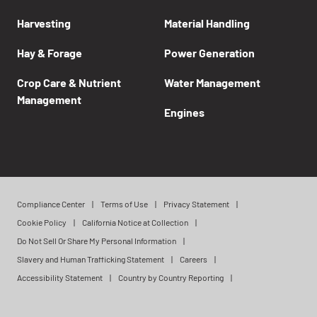
Harvesting
Material Handling
Hay & Forage
Power Generation
Crop Care & Nutrient
Water Management
Management
Engines
Compliance Center
Terms of Use
Privacy Statement
Cookie Policy
California Notice at Collection
Do Not Sell Or Share My Personal Information
Slavery and Human Trafficking Statement
Careers
Accessibility Statement
Country by Country Reporting