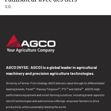
S.O.
AGCO (NYSE: AGCO) is a global leader in agricultural
machinery and precision agriculture technologies.
Driven by a Farmer-First strategy, AGCO delivers value through its differentiated
leading brands, Fendt™, Massey Ferguson™, PTx™ and Valtra™. AGCO’s high-
performance equipment and smart farming solutions, including brand-agnostic
retrofit technologies and autonomous offerings, empower farmers to drive
productivity while sustainably feeding the world.