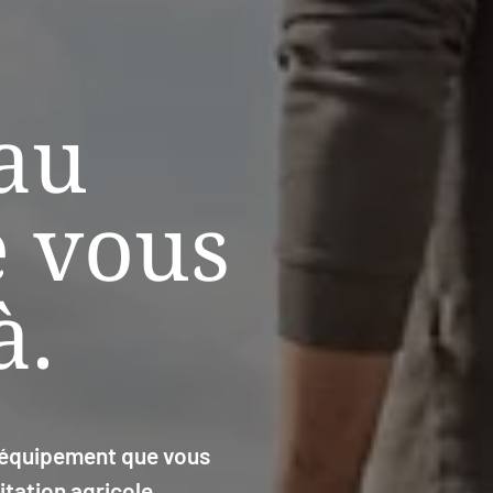
au
e vous
à.
l'équipement que vous
tation agricole.