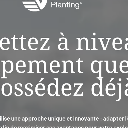
ettez à nive
ipement qu
ossédez déj
tilise une approche unique et innovante : adapter 
afin de maximiser ses avantages pour votre exploi