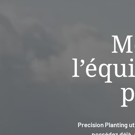
M
l’équ
p
Precision Planting u
possédez déjà, 