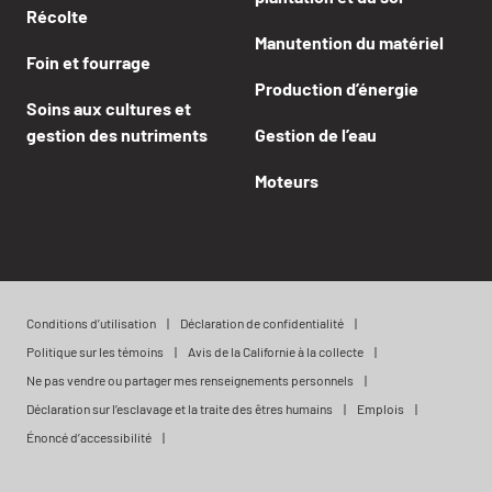
Récolte
Manutention du matériel
Foin et fourrage
Production d’énergie
Soins aux cultures et
gestion des nutriments
Gestion de l’eau
Moteurs
Conditions d’utilisation
Déclaration de confidentialité
Politique sur les témoins
Avis de la Californie à la collecte
Ne pas vendre ou partager mes renseignements personnels
Déclaration sur l’esclavage et la traite des êtres humains
Emplois
Énoncé d’accessibilité