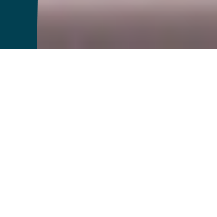
Un año récord para la
innovación
2025 fue otro año de innovación en AGCO. Nuestras
235 patentes
marcas presentaron
, un nuevo récord de la
compañía y un aumento del 40 % desde 2020*. Si bien los
galardones crecen en la semana, nuestra verdadera
métrica del éxito es simple: ayudar a los agricultores a