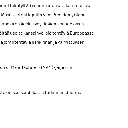
ood toimi yli 30 vuoden uransa aikana useissa
össä ja eteni lopulta Vice President, Global
 uransa on keskittynyt kokonaisuudessaan
ältää useita kansainvälisiä tehtäviä Euroopassa
iä johtotehtäviä hankinnan ja valmistuksen
ion of Manufacturers (NAM) -järjestön
stekniikan kandidaatin tutkinnon Georgia