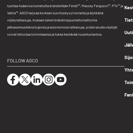
tuottaa lisäarvoa tunnetuilla brändeillään Fendt™, Massey Ferguson™, PTx™ ja
Kes
Valtra™. AGCO tarjoaa korkean suorituskyvyn koneita ja älykkäitä
Tiet
viljelyratkaisuja, mukaan lukien brändiriippumattomattomia
jälkiasennusteknologioita ja autonomisia ratkaisuja, joiden avulla viljelijät
Uut
voivat tehostaa toimintaansa ja tukea kestävää ruoantuotantoa.
Jäl
Sijo
FOLLOW AGCO
Yht
Toi
Fan