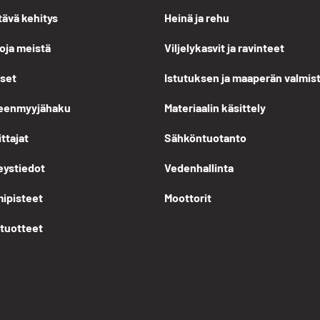
tävä kehitys
Heinä ja rehu
oja meistä
Viljelykasvit ja ravinteet
iset
Istutuksen ja maaperän valmis
leenmyyjähaku
Materiaalin käsittely
ittajat
Sähköntuotanto
eystiedot
Vedenhallinta
mipisteet
Moottorit
ituotteet