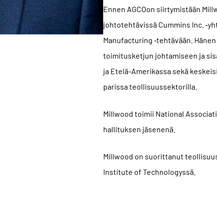
Ennen AGCOon siirtymistään Millw
johtotehtävissä Cummins Inc. ‑yhti
Manufacturing ‑tehtävään. Hänen
toimitusketjun johtamiseen ja sis
ja Etelä-Amerikassa sekä keskeis
parissa teollisuussektorilla.
Millwood toimii National Associat
hallituksen jäsenenä.
Millwood on suorittanut teollisuu
Institute of Technologyssä.