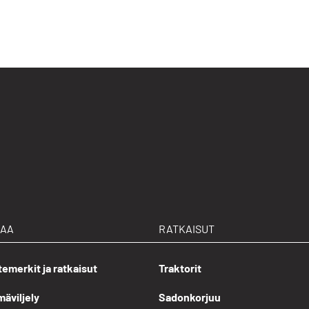
LAA
RATKAISUT
emerkit ja ratkaisut
Traktorit
äviljely
Sadonkorjuu