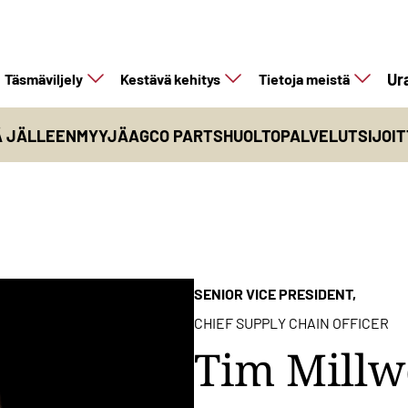
Ur
Täsmäviljely
Kestävä kehitys
Tietoja meistä
Ä JÄLLEENMYYJÄ
AGCO PARTS
HUOLTOPALVELUT
SIJOI
SENIOR VICE PRESIDENT,
CHIEF SUPPLY CHAIN OFFICER
Tim Mill