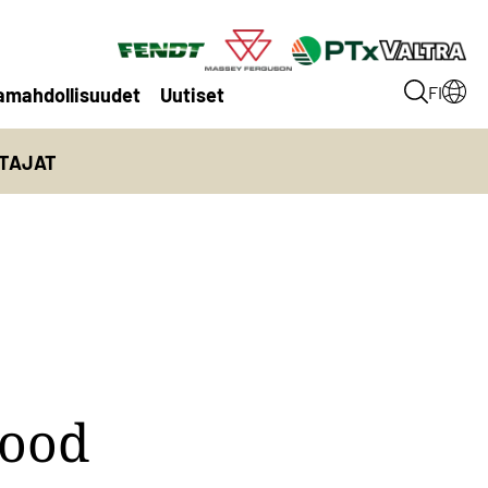
amahdollisuudet
Uutiset
FI
TTAJAT
wood