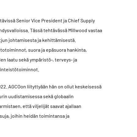
ävissä Senior Vice President ja Chief Supply
hdysvalloissa. Tässä tehtävässä Millwood vastaa
jun johtamisesta ja kehittämisestä.
otoiminnot, suora ja epäsuora hankinta,
den laatu sekä ympäristö‑, terveys‑ ja
kiinteistötoiminnot.
22. AGCOon liityttyään hän on ollut keskeisessä
uurin uudistamisessa sekä globaalin
istaen, että viljelijät saavat ajallaan
isuja, joihin heidän toimintansa ja