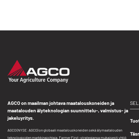
AGCO on maailman johtava maatalouskoneiden ja
SE
maatalouden älyteknologian suunnittelu-, valmistus- ja
jakeluyritys.
Tuot
AGCO (NYSE: AGCO) on globaali maatalouskoneiden sekä älymaatalouden
Täsm
teknologioiden markkinajohtaja. Farmer First ‑strategiansa mukaisesti yhtiö