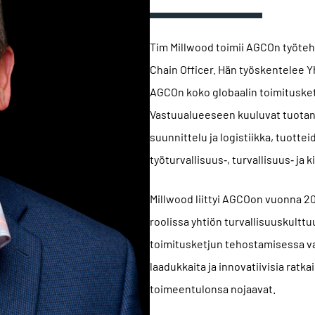
Tim Millwood toimii AGCOn työteht
Chain Officer. Hän työskentelee Y
AGCOn koko globaalin toimitusket
Vastuualueeseen kuuluvat tuotant
suunnittelu ja logistiikka, tuottei
työturvallisuus‑, turvallisuus‑ ja 
Millwood liittyi AGCOon vuonna 20
roolissa yhtiön turvallisuuskultt
toimitusketjun tehostamisessa varm
laadukkaita ja innovatiivisia ratka
toimeentulonsa nojaavat.