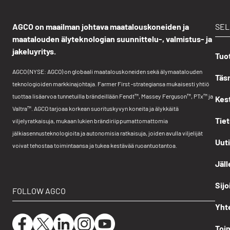
AGCO on maailman johtava maatalouskoneiden ja
SE
maatalouden älyteknologian suunnittelu-, valmistus- ja
jakeluyritys.
Tuot
AGCO (NYSE: AGCO) on globaali maatalouskoneiden sekä älymaatalouden
Täsm
teknologioiden markkinajohtaja. Farmer First ‑strategiansa mukaisesti yhtiö
tuottaa lisäarvoa tunnetuilla brändeillään Fendt™, Massey Ferguson™, PTx™ ja
Kes
Valtra™. AGCO tarjoaa korkean suorituskyvyn koneita ja älykkäitä
Tiet
viljelyratkaisuja, mukaan lukien brändiriippumattomattomia
jälkiasennusteknologioita ja autonomisia ratkaisuja, joiden avulla viljelijät
Uut
voivat tehostaa toimintaansa ja tukea kestävää ruoantuotantoa.
Jäl
Sijo
FOLLOW AGCO
Yht
Toi