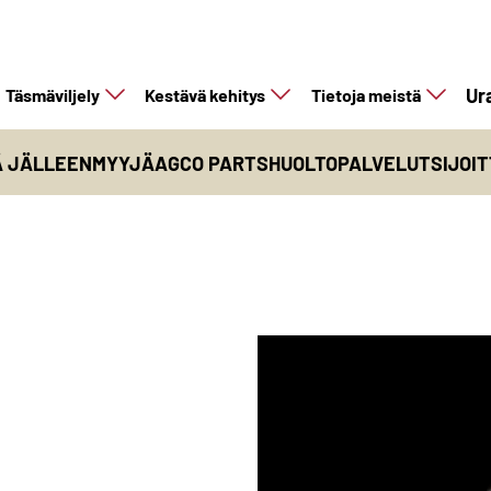
Ur
Täsmäviljely
Kestävä kehitys
Tietoja meistä
Ä JÄLLEENMYYJÄ
AGCO PARTS
HUOLTOPALVELUT
SIJOI