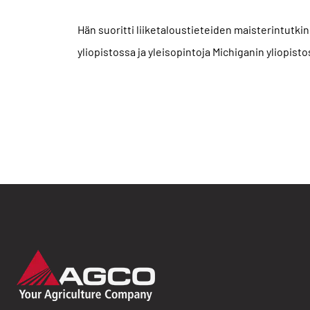
Hän suoritti liiketaloustieteiden maisterintutk
yliopistossa ja yleisopintoja Michiganin yliopisto