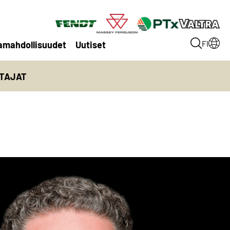
amahdollisuudet
Uutiset
FI
TTAJAT