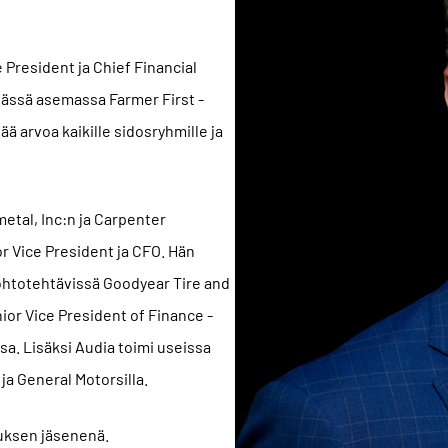
President ja Chief Financial
yvässä asemassa Farmer First -
ä arvoa kaikille sidosryhmille ja
etal, Inc:n ja Carpenter
r Vice President ja CFO. Hän
ohtotehtävissä Goodyear Tire and
or Vice President of Finance -
a. Lisäksi Audia toimi useissa
 ja General Motorsilla.
uksen jäsenenä.