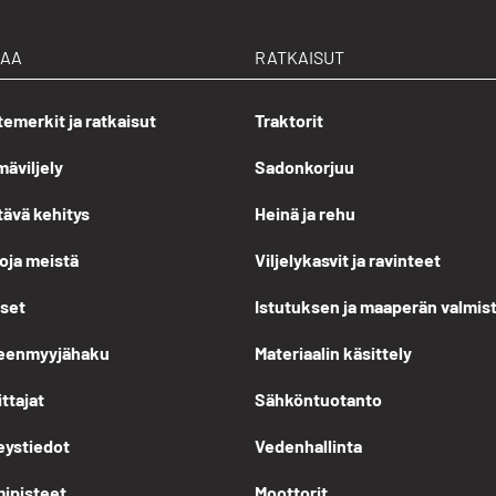
LAA
RATKAISUT
emerkit ja ratkaisut
Traktorit
äviljely
Sadonkorjuu
tävä kehitys
Heinä ja rehu
oja meistä
Viljelykasvit ja ravinteet
iset
Istutuksen ja maaperän valmis
leenmyyjähaku
Materiaalin käsittely
ittajat
Sähköntuotanto
eystiedot
Vedenhallinta
mipisteet
Moottorit