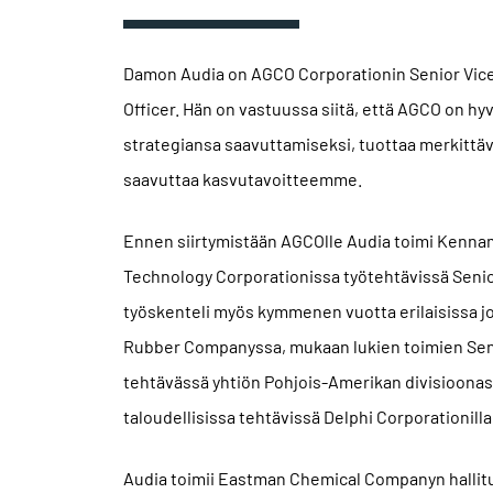
Damon Audia on AGCO Corporationin Senior Vice 
Officer. Hän on vastuussa siitä, että AGCO on h
strategiansa saavuttamiseksi, tuottaa merkittävä
saavuttaa kasvutavoitteemme.
Ennen siirtymistään AGCOlle Audia toimi Kennam
Technology Corporationissa työtehtävissä Senio
työskenteli myös kymmenen vuotta erilaisissa j
Rubber Companyssa, mukaan lukien toimien Seni
tehtävässä yhtiön Pohjois-Amerikan divisioonass
taloudellisissa tehtävissä Delphi Corporationilla
Audia toimii Eastman Chemical Companyn hallit